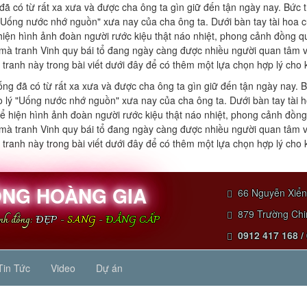
ã có từ rất xa xưa và được cha ông ta gìn giữ đến tận ngày nay. Bức tr
"Uống nước nhớ nguồn" xưa nay của cha ông ta. Dưới bàn tay tài hoa c
ện hình ảnh đoàn người rước kiệu thật náo nhiệt, phong cảnh đồng quê 
mà tranh Vinh quy bái tổ đang ngày càng được nhiều người quan tâm và đ
g tranh này trong bài viết dưới đây để có thêm một lựa chọn hợp lý cho
ng đã có từ rất xa xưa và được cha ông ta gìn giữ đến tận ngày nay. Bứ
o lý "Uống nước nhớ nguồn" xưa nay của cha ông ta. Dưới bàn tay tài 
 hiện hình ảnh đoàn người rước kiệu thật náo nhiệt, phong cảnh đồng q
mà tranh Vinh quy bái tổ đang ngày càng được nhiều người quan tâm và đ
g tranh này trong bài viết dưới đây để có thêm một lựa chọn hợp lý cho
NG HOÀNG GIA
66 Nguyễn Xiển 
879 Trường Chin
anh đồng:
ĐẸP
-
SANG
-
ĐẲNG CẤP
0912 417 168 /
Tin Tức
Video
Dự án