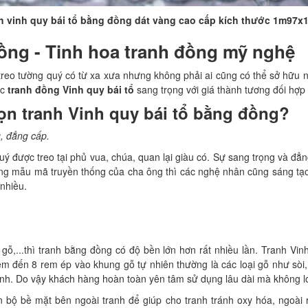
h vinh quy bái tổ bằng đồng dát vàng cao cấp kích thước 1m97
đồng - Tinh hoa tranh đồng mỹ nghệ
reo tường quý có từ xa xưa nhưng không phải ai cũng có thể sở hữu n
ức
tranh đồng Vinh quy bái tổ
sang trọng với giá thành tương đối hợp 
ọn tranh Vinh quy bái tổ bằng đồng?
, đẳng cấp.
quý được treo tại phủ vua, chúa, quan lại giàu có. Sự sang trọng và đ
hững mẫu mã truyền thống của cha ông thì các nghệ nhân cũng sáng t
 nhiều.
 gỗ,...thì tranh bằng đồng có độ bền lớn hơn rất nhiều lần. Tranh Vi
 đến 8 rem ép vào khung gỗ tự nhiên thường là các loại gỗ như sòi, l
ranh. Do vậy khách hàng hoàn toàn yên tâm sử dụng lâu dài mà không
 bộ bề mặt bên ngoài tranh để giúp cho tranh tránh oxy hóa, ngoài 