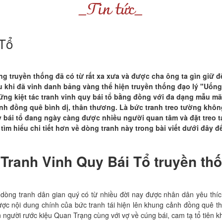
_Tin tức_
 Tổ
g truyền thống đã có từ rất xa xưa và được cha ông ta gìn giữ đ
au khi đã vinh danh bảng vàng thể hiện truyền thống đạo lý "Uố
ng kiệt tác tranh vinh quy bái tổ bằng đồng với đa dạng mẫu mã,
h đồng quê bình dị, thân thương. Là bức tranh treo tường không c
 bái tổ đang ngày càng được nhiều người quan tâm và đặt treo tại
tìm hiểu chi tiết hơn về dòng tranh này trong bài viết dưới đây
 Tranh Vinh Quy Bái Tổ truyền th
 dòng tranh dân gian quý có từ nhiều đời nay được nhân dân yêu thích
ược nội dung chính của bức tranh tái hiện lên khung cảnh đồng quê th
 người rước kiệu Quan Trạng cùng với vợ về cúng bái, cam tạ tổ tiên 