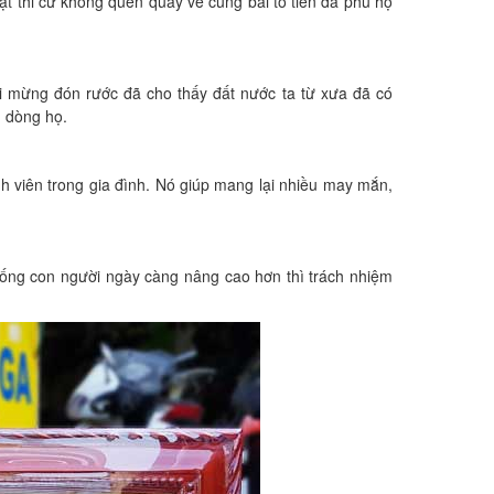
ạt thi cử không quên quay về cúng bái tổ tiên đã phù hộ
i mừng đón rước đã cho thấy đất nước ta từ xưa đã có
h dòng họ.
nh viên trong gia đình. Nó giúp mang lại nhiều may mắn,
sống con người ngày càng nâng cao hơn thì trách nhiệm