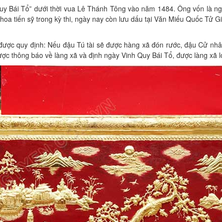
 Bái Tổ” dưới thời vua Lê Thánh Tông vào năm 1484. Ông vốn là ngườ
hoa tiến sỹ trong kỳ thi, ngày nay còn lưu dấu tại Văn Miếu Quốc Tử Gi
ổ” được quy định: Nếu đậu Tú tài sẽ được hàng xã đón rước, đậu Cử n
ược thông báo về làng xã và định ngày Vinh Quy Bái Tổ, được làng xã 