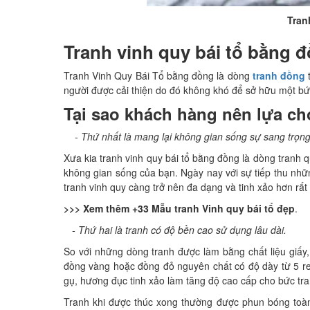
Tran
Tranh vinh quy bái tổ bằng 
Tranh Vinh Quy Bái Tổ bằng đồng là dòng
tranh đồng
t
người được cải thiện do đó không khó để sở hữu một b
Tại sao khách hàng nên lựa ch
- Thứ nhất là mang lại không gian sống sự sang trọng
Xưa kia tranh vinh quy bái tổ bằng đồng là dòng tranh 
không gian sống của bạn. Ngày nay với sự tiếp thu n
tranh vinh quy càng trở nên đa dạng và tinh xảo hơn rất
>>> Xem thêm +33 Mẫu tranh Vinh quy bái tổ đẹp
.
- Thứ hai là tranh có độ bền cao sử dụng lâu dài.
So với những dòng tranh được làm bằng chất liệu giấy,
đồng vàng hoặc đồng đỏ nguyên chất có độ dày từ 5 rem
gụ, hương đục tinh xảo làm tăng độ cao cấp cho bức t
Tranh khi được thúc xong thường được phun bóng toàn