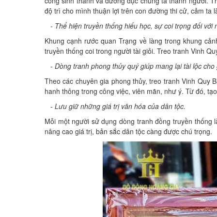
công sinh thành và dưỡng dục chúng ta thành người. Thô
độ trì cho mình thuận lợi trên con đường thi cử, cảm t
- Thể hiện truyền thống hiếu học, sự coi trọng đối với 
Khung cạnh rước quan Trạng về làng trong khung cảnh
truyền thống coi trong người tài giỏi. Treo tranh Vinh 
- Dòng tranh phong thủy quý giúp mang lại tài lộc cho 
Theo các chuyên gia phong thủy, treo tranh Vinh Quy Bá
hanh thông trong công việc, viên mãn, như ý. Từ đó, tạ
- Lưu giữ những giá trị văn hóa của dân tộc.
Mỗi một người sử dụng dòng tranh đồng truyền thống l
nâng cao giá trị, bản sắc dân tộc càng được chú trọng