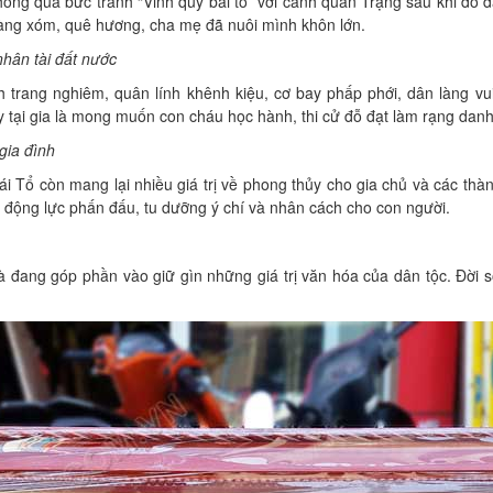
ng qua bức tranh “Vinh quy bái tổ” với cảnh quan Trạng sau khi đỗ đ
a làng xóm, quê hương, cha mẹ đã nuôi mình khôn lớn.
nhân tài đất nước
 trang nghiêm, quân lính khênh kiệu, cơ bay phấp phới, dân làng vu
Quy tại gia là mong muốn con cháu học hành, thi cử đỗ đạt làm rạng dan
gia đình
i Tổ còn mang lại nhiều giá trị về phong thủy cho gia chủ và các thà
o động lực phấn đấu, tu dưỡng ý chí và nhân cách cho con người.
à đang góp phần vào giữ gìn những giá trị văn hóa của dân tộc. Đời 
.