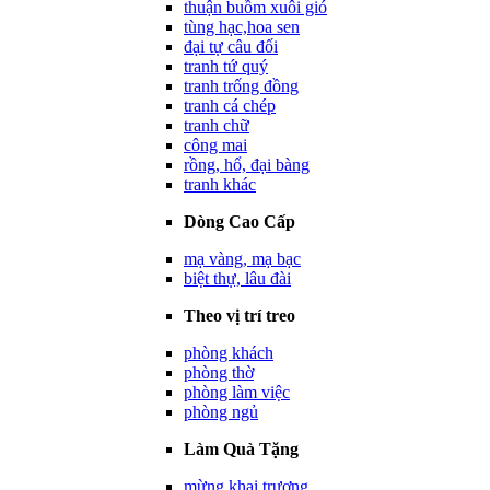
thuận buồm xuôi gió
tùng hạc,hoa sen
đại tự câu đối
tranh tứ quý
tranh trống đồng
tranh cá chép
tranh chữ
công mai
rồng, hổ, đại bàng
tranh khác
Dòng Cao Cấp
mạ vàng, mạ bạc
biệt thự, lâu đài
Theo vị trí treo
phòng khách
phòng thờ
phòng làm việc
phòng ngủ
Làm Quà Tặng
mừng khai trương