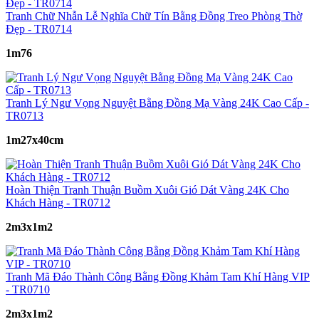
Tranh Chữ Nhẫn Lễ Nghĩa Chữ Tín Bằng Đồng Treo Phòng Thờ
Đẹp - TR0714
1m76
Tranh Lý Ngư Vọng Nguyệt Bằng Đồng Mạ Vàng 24K Cao Cấp -
TR0713
1m27x40cm
Hoàn Thiện Tranh Thuận Buồm Xuôi Gió Dát Vàng 24K Cho
Khách Hàng - TR0712
2m3x1m2
Tranh Mã Đáo Thành Công Bằng Đồng Khảm Tam Khí Hàng VIP
- TR0710
2m3x1m2