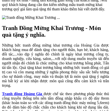
thẩm mỹ tốt nhất - nâng tầm không gian sống của khách hàng. Nếu
quý khách hàng đang cần tìm kiếm những mẫu tranh mừng khai
trương quý giá làm quà tặng thì tham khảo thêm bài viết dưới đây.
...
Tranh Đồng Mừng Khai Trương - Món
quà tặng ý nghĩa.
Những bức tranh đồng mừng khai trương của Hoàng Gia được
khách hàng mua để dành tặng cho người thân, bạn bè, khách hàng,
đối tác,...vào dịp ý nghĩa đó chính là ngày khai trương công ty,
doanh nghiệp, cửa hàng, salon,...với nội dung muốn truyền tải đến
người nhận đó chính là chúc mừng cho khai trương hồng phát, Tấn
tài tấn lộc. Quà tặng khai trương bằng những bức tranh đồng có giá
trị cao và còn mang những ý nghĩa phong thủy sâu sắc biểu tượng
cho sự thành công, may mắn và thuận lợi là món quà tặng ý nghĩa
mà bất kỳ ai khi nhận được món quà cũng đều cảm kích và trân
trọng.
Tranh đồng Hoàng Gia
được chế tác theo phương pháp thúc thủ
công truyền thống trên nền tấm đồng nhập khẩu có độ dày 8rem
(khác hoàn toàn so với các dòng tranh đồng thúc máy mỏng 5,6rem)
do đó đảm bảo độ chắc chắn cho khách hàng khi sử dụng lâu dài.