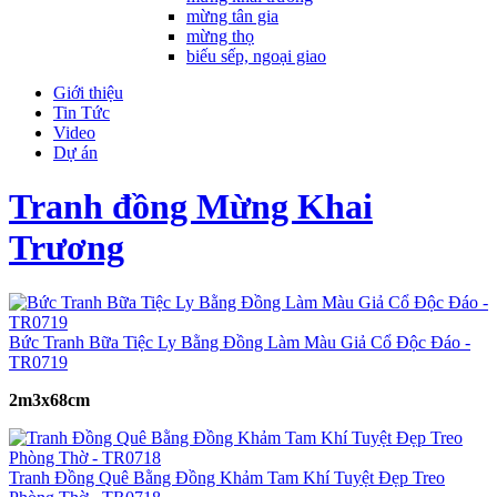
mừng tân gia
mừng thọ
biếu sếp, ngoại giao
Giới thiệu
Tin Tức
Video
Dự án
Tranh đồng Mừng Khai
Trương
Bức Tranh Bữa Tiệc Ly Bằng Đồng Làm Màu Giả Cổ Độc Đáo -
TR0719
2m3x68cm
Tranh Đồng Quê Bằng Đồng Khảm Tam Khí Tuyệt Đẹp Treo