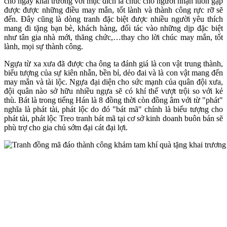
cho ngày khai trương với mục đích là chúc cho người nhận luôn gặp
được được những điều may mắn, tốt lành và thành công rực rỡ sẽ
đến. Đây cũng là dòng tranh đặc biệt được nhiều người yêu thích
mang đi tặng bạn bè, khách hàng, đối tác vào những dịp đặc biệt
như tân gia nhà mới, thăng chức,…thay cho lời chúc may mắn, tốt
lành, mọi sự thành công.
Ngựa từ xa xưa đã được cha ông ta đánh giá là con vật trung thành,
biểu tượng của sự kiên nhẫn, bền bỉ, dẻo đai và là con vật mang đến
may mắn và tài lộc. Ngựa đại diện cho sức mạnh của quân đội xưa,
đội quân nào sở hữu nhiều ngựa sẽ có khí thế vượt trội so với kẻ
thù. Bát là trong tiếng Hán là 8 đồng thời còn đồng âm với từ "phát"
nghĩa là phát tài, phát lộc do đó "bát mã" chính là biểu tượng cho
phát tài, phát lộc Treo tranh bát mã tại cơ sở kinh doanh buôn bán sẽ
phù trợ cho gia chủ sớm đại cát đại lợi.