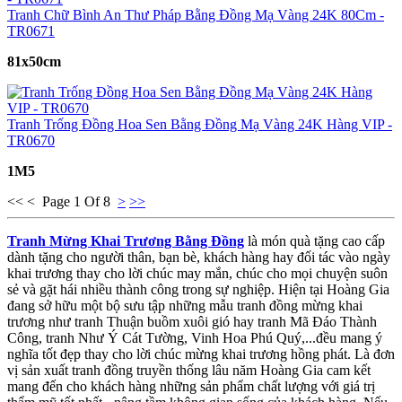
Tranh Chữ Bình An Thư Pháp Bằng Đồng Mạ Vàng 24K 80Cm -
TR0671
81x50cm
Tranh Trống Đồng Hoa Sen Bằng Đồng Mạ Vàng 24K Hàng VIP -
TR0670
1M5
<< < Page 1 Of 8
>
>>
Tranh Mừng Khai Trương Bằng Đồng
là món quà tặng cao cấp
dành tặng cho người thân, bạn bè, khách hàng hay đối tác vào ngày
khai trương thay cho lời chúc may mắn, chúc cho mọi chuyện suôn
sẻ và gặt hái nhiều thành công trong sự nghiệp. Hiện tại Hoàng Gia
đang sở hữu một bộ sưu tập những mẫu tranh đồng mừng khai
trương như tranh Thuận buồm xuôi gió hay tranh Mã Đáo Thành
Công, tranh Như Ý Cát Tường, Vinh Hoa Phú Quý,...đều mang ý
nghĩa tốt đẹp thay cho lời chúc mừng khai trương hồng phát. Là đơn
vị sản xuất tranh đồng truyền thống lâu năm Hoàng Gia cam kết
mang đến cho khách hàng những sản phẩm chất lượng với giá trị