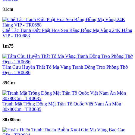
81cm
Chế Tác Tranh Đức Phật Hoa Sen Bằng Đồng Mạ Vàng 24K Hàng
VIP - TR0688
1m75
Tấm Cửu Huyền Thất Tổ Mạ Vàng Tranh Đồng Treo Phòng Thờ
Đẹp - TR0686
85Cm
Tranh Mặt Trống Đồng Mặt Trận Tổ Quốc Việt Nam Ăn Mòn
80x80Cm - TR0685
80x80cm