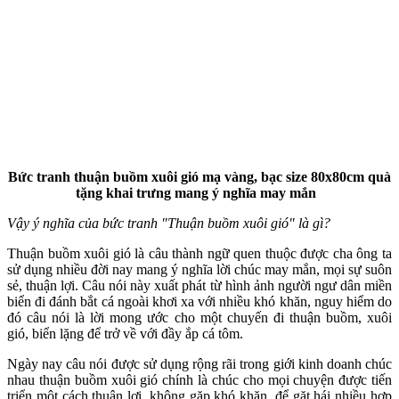
Bức tranh thuận buồm xuôi gió mạ vàng, bạc size 80x80cm quà
tặng khai trưng mang ý nghĩa may mắn
Vậy ý nghĩa của bức tranh "Thuận buồm xuôi gió" là gì?
Thuận buồm xuôi gió là câu thành ngữ quen thuộc được cha ông ta
sử dụng nhiều đời nay mang ý nghĩa lời chúc may mắn, mọi sự suôn
sẻ, thuận lợi. Câu nói này xuất phát từ hình ảnh người ngư dân miền
biển đi đánh bắt cá ngoài khơi xa với nhiều khó khăn, nguy hiểm do
đó câu nói là lời mong ước cho một chuyến đi thuận buồm, xuôi
gió, biển lặng để trở về với đầy ắp cá tôm.
Ngày nay câu nói được sử dụng rộng rãi trong giới kinh doanh chúc
nhau thuận buồm xuôi gió chính là chúc cho mọi chuyện được tiến
triển một cách thuận lợi, không gặp khó khăn, để gặt hái nhiều hợp