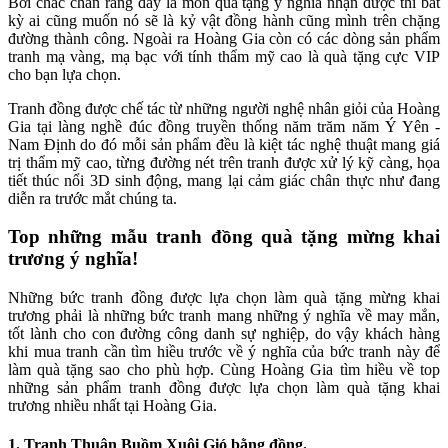
Bởi chắc chắn rằng đây là món quà tặng ý nghĩa nhận được thì bất
kỳ ai cũng muốn nó sẽ là kỷ vật đồng hành cũng mình trên chặng
đường thành công. Ngoài ra Hoàng Gia còn có các dòng sản phẩm
tranh mạ vàng, mạ bạc với tính thẩm mỹ cao là quà tặng cực VIP
cho bạn lựa chọn.
Tranh đồng được chế tác từ những người nghệ nhân giỏi của Hoàng
Gia tại làng nghề đúc đồng truyền thống năm trăm năm Ý Yên -
Nam Định do đó mỗi sản phẩm đều là kiệt tác nghệ thuật mang giá
trị thẩm mỹ cao, từng đường nét trên tranh được xử lý kỹ càng, họa
tiết thúc nổi 3D sinh động, mang lại cảm giác chân thực như đang
diễn ra trước mắt chúng ta.
Top những mẫu tranh đồng quà tặng mừng khai
trương ý nghĩa!
Những bức tranh đồng được lựa chọn làm quà tặng mừng khai
trương phải là những bức tranh mang những ý nghĩa về may mắn,
tốt lành cho con đường công danh sự nghiệp, do vậy khách hàng
khi mua tranh cần tìm hiều trước về ý nghĩa của bức tranh này để
làm quà tặng sao cho phù hợp. Cùng Hoàng Gia tìm hiều về top
những sản phẩm tranh đồng được lựa chọn làm quà tặng khai
trương nhiều nhất tại Hoàng Gia.
1. Tranh Thuận Buồm Xuôi Gió bằng đồng.