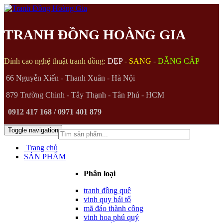
TRANH ĐỒNG HOÀNG GIA
Đỉnh cao nghệ thuật tranh đồng:
ĐẸP
-
SANG
-
ĐẲNG CẤP
66 Nguyễn Xiển - Thanh Xuân - Hà Nội
879 Trường Chinh - Tây Thạnh - Tân Phú - HCM
0912 417 168 / 0971 401 879
Toggle navigation
(0)
Trang chủ
SẢN PHẨM
Phân loại
tranh đồng quê
vinh quy bái tổ
mã đáo thành công
vinh hoa phú quý