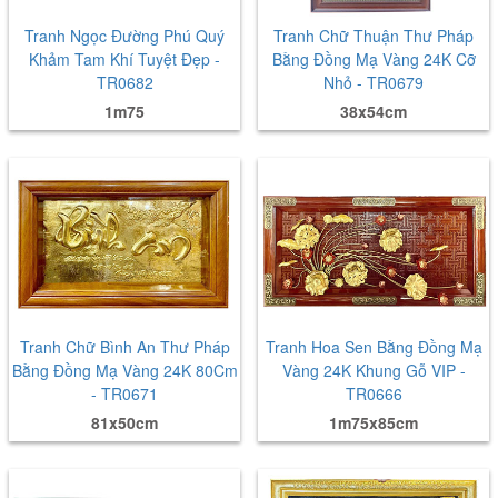
Tranh Ngọc Đường Phú Quý
Tranh Chữ Thuận Thư Pháp
Khảm Tam Khí Tuyệt Đẹp -
Bằng Đồng Mạ Vàng 24K Cỡ
TR0682
Nhỏ - TR0679
1m75
38x54cm
Tranh Chữ Bình An Thư Pháp
Tranh Hoa Sen Bằng Đồng Mạ
Bằng Đồng Mạ Vàng 24K 80Cm
Vàng 24K Khung Gỗ VIP -
- TR0671
TR0666
81x50cm
1m75x85cm