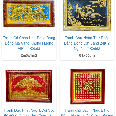
Tranh Cá Chép Hóa Rồng Bằng
Tranh Chữ Nhẫn Thư Pháp
Đồng Mạ Vàng Khung Hương
Bằng Đồng Dát Vàng 24K Ý
VIP - TR0663
Nghĩa - TR0662
2m3x1m2
81x55cm
Tranh Đức Phật Ngồi Dưới Gốc
Tranh chữ Bách Phúc Bằng
Bồ Đề Chế Tác Thủ Công Tinh
Đồng Mạ Vàng 24K Treo Phòng