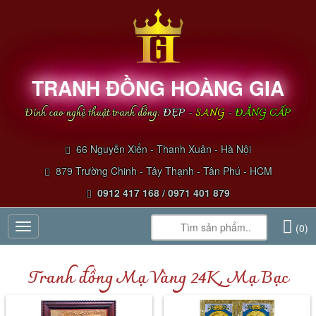
TRANH ĐỒNG HOÀNG GIA
Đỉnh cao nghệ thuật tranh đồng:
ĐẸP
-
SANG
-
ĐẲNG CẤP
66 Nguyễn Xiển - Thanh Xuân - Hà Nội
879 Trường Chinh - Tây Thạnh - Tân Phú - HCM
0912 417 168 / 0971 401 879
Toggle
(0)
navigation
Tranh đồng Mạ Vàng 24K, Mạ Bạc