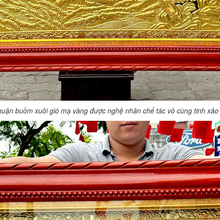
huận buồm xuôi gió mạ vàng được nghệ nhân chế tác vô cùng tinh xả