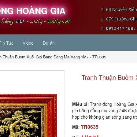
NG HOÀNG GIA
66 Nguyễn Xiển 
879 Trường Chin
anh đồng:
ĐẸP
-
SANG
-
ĐẲNG CẤP
0912 417 168 /
Tin Tức
Video
Dự án
h Thuận Buồm Xuôi Gió Bằng Đồng Mạ Vàng 1M7 - TR0635
Tranh Thuận Buồm 
Miêu tả
: Tranh đồng Hoàng Gia 
gió bằng đồng mạ vàng 24K được
hợp cho không gian sống sang tr
TR0635
Mã
: