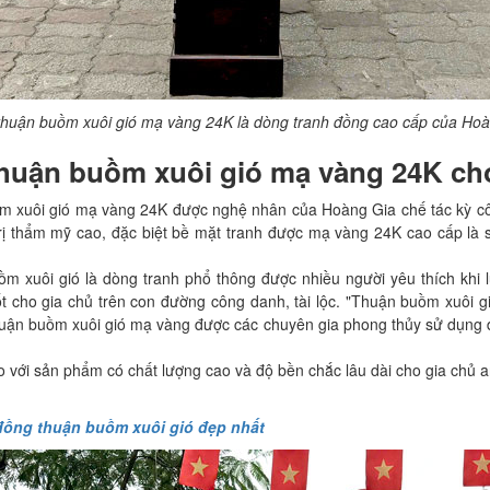
thuận buồm xuôi gió mạ vàng 24K là dòng tranh đồng cao cấp của Ho
 thuận buồm xuôi gió mạ vàng 24K c
m xuôi gió mạ vàng 24K được nghệ nhân của Hoàng Gia chế tác kỳ công 
trị thẩm mỹ cao, đặc biệt bề mặt tranh được mạ vàng 24K cao cấp là
m xuôi gió là dòng tranh phổ thông được nhiều người yêu thích khi
ốt cho gia chủ trên con đường công danh, tài lộc. "Thuận buồm xuôi
thuận buồm xuôi gió mạ vàng được các chuyên gia phong thủy sử dụng 
 với sản phẩm có chất lượng cao và độ bền chắc lâu dài cho gia chủ 
đồng thuận buồm xuôi gió đẹp nhất