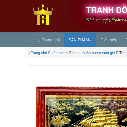
TRANH ĐỒ
Đỉnh cao nghệ thuật tr
Trang chủ
SẢN PHẨM
Giới thiệu
Trang chủ
sản phẩm
tranh thuận buồm xuôi gió
Tran