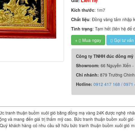
Liên hệ
Giá:
Kích thước
: 1m7
Chất liệu
: Đồng vàng tấm nhập k
Tình trạng
: Tạm hết (liên hệ để 
+
Mua ngay
Gọi tư vấn

Công ty TNHH đúc đồng mỹ
Showroom:
66 Nguyễn Xiển -
Chi nhánh:
879 Trường Chinh
Hotline:
0912 417 168 / 0971
ức tranh thuận buồm xuôi gió bằng đồng mạ vàng 24K được nghệ nhân 
ng và mang đến giá trị thẩm mỹ cao. Bức tranh thuận buồm xuôi gió 
Quý khách hàng có nhu cầu sở hữu bức tranh thuận buồm xuôi gió mạ