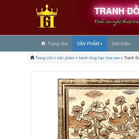
TRANH ĐỒ
Đỉnh cao nghệ thuật tr
Trang chủ
SẢN PHẨM
Giới thiệu
Trang chủ
sản phẩm
tranh tùng hạc hoa sen
Tranh S