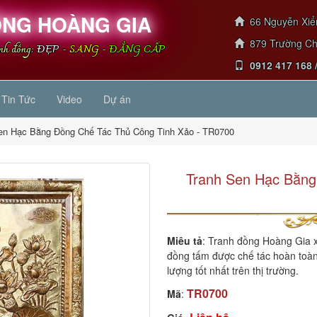
NG HOÀNG GIA
66 Nguyễn Xiển
879 Trường Chi
anh đồng:
ĐẸP
-
SANG
-
ĐẲNG CẤP
0912 417 168 
Tin Tức
Video
Dự án
en Hạc Bằng Đồng Chế Tác Thủ Công Tinh Xảo - TR0700
Tranh Sen Hạc Bằng
Miêu tả
: Tranh đồng Hoàng Gia 
đồng tấm được chế tác hoàn toàn
lượng tốt nhất trên thị trường.
TR0700
Mã
: