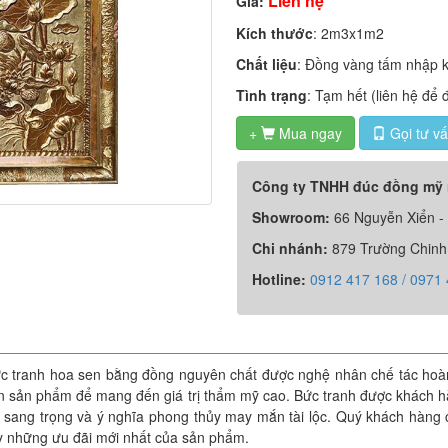
Liên hệ
Giá:
Kích thước
: 2m3x1m2
Chất liệu
: Đồng vàng tấm nhập 
Tình trạng
: Tạm hết (liên hệ để 
+
Mua ngay
Gọi tư v

Công ty TNHH đúc đồng mỹ
Showroom:
66 Nguyễn Xiển -
Chi nhánh:
879 Trường Chinh
Hotline:
0912 417 168 / 0971
c tranh hoa sen bằng đồng nguyên chất được nghệ nhân chế tác hoà
trên sản phẩm để mang đến giá trị thẩm mỹ cao. Bức tranh được khách 
 sang trọng và ý nghĩa phong thủy may mắn tài lộc. Quý khách hàng
gay những ưu đãi mới nhất của sản phẩm.