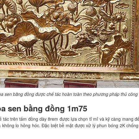
oa sen bằng đồng được chế tác hoàn toàn theo phương pháp thủ công 
oa sen bằng đồng 1m75
 tác trên tấm đồng dày 8rem được lựa chọn tỉ mỉ và kỹ càng mang đế
mà không lo hỏng hóc. Đặc biệt bề mặt được xử lý phun bóng 2K chốn