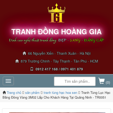
TRANH ĐỒNG HOÀNG GIA
Đỉnh cao nghệ thuật tranh đồng:
ĐẸP
-
SANG
-
ĐẲNG CẤP
66 Nguyễn Xiển - Thanh Xuân - Hà Nội
879 Trường Chinh - Tây Thạnh - Tân Phú - HCM
0912 417 168 / 0971 401 879
Toggle
(0)
navigation
Trang chủ
sản phẩm
tranh tùng hạc hoa sen
Tranh Tùng Lục Hạc
Bằng Đồng Vàng 3M02 Lắp Cho Khách Hàng Tại Quảng Ninh - TR0051