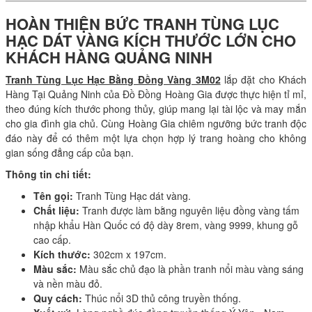
HOÀN THIỆN BỨC TRANH TÙNG LỤC
HẠC DÁT VÀNG KÍCH THƯỚC LỚN CHO
KHÁCH HÀNG QUẢNG NINH
Tranh Tùng Lục Hạc Bằng Đồng Vàng 3M02
lắp đặt cho Khách
Hàng Tại Quảng Ninh của Đồ Đồng Hoàng Gia được thực hiện tỉ mỉ,
theo đúng kích thước phong thủy, giúp mang lại tài lộc và may mắn
cho gia đình gia chủ. Cùng Hoàng Gia chiêm ngưỡng bức tranh độc
đáo này để có thêm một lựa chọn hợp lý trang hoàng cho không
gian sống đẳng cấp của bạn.
Thông tin chi tiết:
Tên gọi:
Tranh Tùng Hạc dát vàng.
Chất liệu:
Tranh được làm bằng nguyên liệu đồng vàng tấm
nhập khẩu Hàn Quốc có độ dày 8rem, vàng 9999, khung gỗ
cao cấp.
Kích thước:
302cm x 197cm.
Màu sắc:
Màu sắc chủ đạo là phần tranh nổi màu vàng sáng
và nền màu đỏ.
Quy cách:
Thúc nổi 3D thủ công truyền thống.