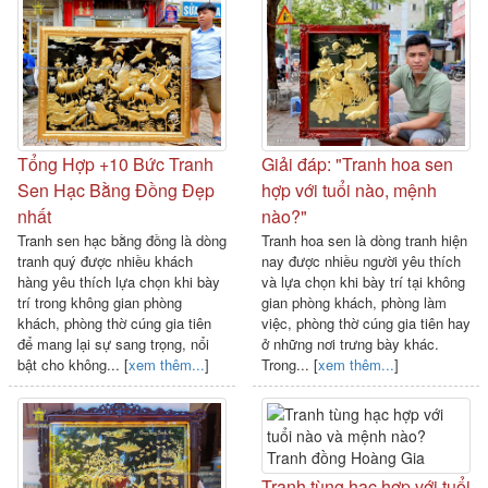
Tổng Hợp +10 Bức Tranh
Giải đáp: "Tranh hoa sen
Sen Hạc Bằng Đồng Đẹp
hợp với tuổi nào, mệnh
nhất
nào?"
Tranh sen hạc bằng đồng là dòng
Tranh hoa sen là dòng tranh hiện
tranh quý được nhiều khách
nay được nhiều người yêu thích
hàng yêu thích lựa chọn khi bày
và lựa chọn khi bày trí tại không
trí trong không gian phòng
gian phòng khách, phòng làm
khách, phòng thờ cúng gia tiên
việc, phòng thờ cúng gia tiên hay
để mang lại sự sang trọng, nổi
ở những nơi trưng bày khác.
bật cho không... [
xem thêm...
]
Trong... [
xem thêm...
]
Tranh tùng hạc hợp với tuổi