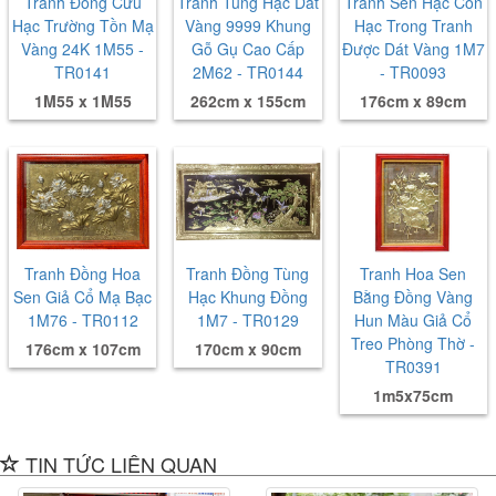
Tranh Đồng Cửu
Tranh Tùng Hạc Dát
Tranh Sen Hạc Con
Hạc Trường Tồn Mạ
Vàng 9999 Khung
Hạc Trong Tranh
Vàng 24K 1M55 -
Gỗ Gụ Cao Cấp
Được Dát Vàng 1M7
TR0141
2M62 - TR0144
- TR0093
1M55 x 1M55
262cm x 155cm
176cm x 89cm
Tranh Đồng Hoa
Tranh Đồng Tùng
Tranh Hoa Sen
Sen Giả Cổ Mạ Bạc
Hạc Khung Đồng
Bằng Đồng Vàng
1M76 - TR0112
1M7 - TR0129
Hun Màu Giả Cổ
Treo Phòng Thờ -
176cm x 107cm
170cm x 90cm
TR0391
1m5x75cm
TIN TỨC LIÊN QUAN