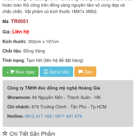
hoàn toàn thủ công trên đồng vàng nguyên tấm vô cùng đẹp và
chắc chắn. Vật phẩm có kích thước 1M97x 3M02.
TR0051
Mã
:
Liên hệ
Giá:
Kích thước
: 302cm x 197cm
Chất liệu
: Đồng Vàng
Tình trạng
: Tạm hết (liên hệ để đặt hàng)
+
Mua ngay
Gọi tư vấn
Zalo

Công ty TNHH đúc đồng mỹ nghệ Hoàng Gia
Showroom:
66 Nguyễn Xiển - Thanh Xuân - HN
Chi nhánh:
879 Trường Chinh - Tân Phú - Tp.HCM
Hotline:
0912 417 168 / 0971 401 879
Chi Tiết Sản Phẩm