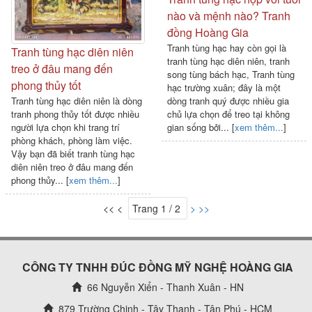
nào và mệnh nào? Tranh
đồng Hoàng Gia
Tranh tùng hạc hay còn gọi là
Tranh tùng hạc diên niên
tranh tùng hạc diên niên, tranh
treo ở đâu mang đến
song tùng bách hạc, Tranh tùng
phong thủy tốt
hạc trường xuân; đây là một
dòng tranh quý được nhiều gia
Tranh tùng hạc diên niên là dòng
chủ lựa chọn để treo tại không
tranh phong thủy tốt được nhiều
gian sống bởi... [
xem thêm...
]
người lựa chọn khi trang trí
phòng khách, phòng làm việc.
Vậy bạn đã biết tranh tùng hạc
diên niên treo ở đâu mang đến
phong thủy... [
xem thêm...
]
<< <
Trang 1 / 2
>
>>
CÔNG TY TNHH ĐÚC ĐỒNG MỸ NGHỆ HOÀNG GIA
66 Nguyễn Xiển - Thanh Xuân - HN
879 Trường Chinh - Tây Thạnh - Tân Phú - HCM