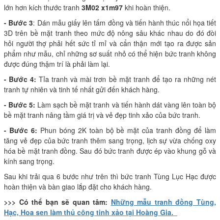
lớn hơn kích thước tranh
3M02 x1m97
khi hoàn thiện.
- Bước 3
: Dán mẫu giấy lên tấm đồng và tiến hành thúc nổi họa tiết
3D trên bề mặt tranh theo mức độ nông sâu khác nhau do đó đòi
hỏi người thợ phải hết sức tỉ mỉ và cẩn thận mới tạo ra được sản
phẩm như mẫu, chỉ những sơ suất nhỏ có thể hiện bức tranh không
được đúng thậm trí là phải làm lại.
- Bước 4:
Tỉa tranh và mài trơn bề mặt tranh để tạo ra những nét
tranh tự nhiên và tinh tế nhất gửi đến khách hàng.
- Bước 5:
Làm sạch bề mặt tranh và tiến hành dát vàng lên toàn bộ
bề mặt tranh nâng tầm giá trị và vẻ đẹp tinh xảo của bức tranh.
- Bước 6:
Phun bóng 2K toàn bộ bề mặt của tranh đồng để làm
tăng vẻ đẹp của bức tranh thêm sang trọng, lịch sự vừa chống oxy
hóa bề mặt tranh đồng. Sau đó bức tranh được ép vào khung gỗ và
kính sang trọng.
Sau khi trải qua 6 bước như trên thì bức tranh Tùng Lục Hạc được
hoàn thiện và bàn giao lắp đặt cho khách hàng.
>>> Có thể bạn sẽ quan tâm:
Những mẫu tranh đồng Tùng,
Hạc, Hoa sen làm thủ công tinh xảo tại Hoàng Gia.