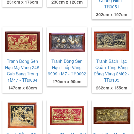
Quảng Ninh -
231cm x 176cm
230cm x 120cm
TR0051
302cm x 197cm
Tranh Đồng Sen
Tranh Đồng Sen
Tranh Bách Hạc
Hạc Mạ Vàng 24K
Hạc Thếp Vàng
Quần Tùng Bằng
Cực Sang Trọng
9999 1M7 - TR0092
Đồng Vàng 2M62 -
1M47 - TR0084
TR0105
170cm x 90cm
147cm x 88cm
262cm x 155cm