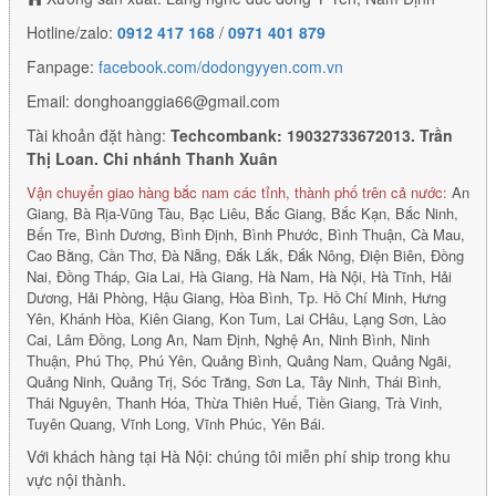
Hotline/zalo:
0912 417 168
/
0971 401 879
Fanpage:
facebook.com/dodongyyen.com.vn
Email: donghoanggia66@gmail.com
Tài khoản đặt hàng:
Techcombank: 19032733672013. Trần
Thị Loan. Chi nhánh Thanh Xuân
Vận chuyển giao hàng bắc nam các tỉnh, thành phố trên cả nước:
An
Giang, Bà Rịa-Vũng Tàu, Bạc Liêu, Bắc Giang, Bắc Kạn, Bắc Ninh,
Bến Tre, Bình Dương, Bình Định, Bình Phước, Bình Thuận, Cà Mau,
Cao Bằng, Cần Thơ, Đà Nẵng, Đắk Lắk, Đắk Nông, Điện Biên, Đồng
Nai, Đồng Tháp, Gia Lai, Hà Giang, Hà Nam, Hà Nội, Hà Tĩnh, Hải
Dương, Hải Phòng, Hậu Giang, Hòa Bình, Tp. Hồ Chí Minh, Hưng
Yên, Khánh Hòa, Kiên Giang, Kon Tum, Lai CHâu, Lạng Sơn, Lào
Cai, Lâm Đồng, Long An, Nam Định, Nghệ An, Ninh Bình, Ninh
Thuận, Phú Thọ, Phú Yên, Quảng Bình, Quảng Nam, Quảng Ngãi,
Quảng Ninh, Quảng Trị, Sóc Trăng, Sơn La, Tây Ninh, Thái Bình,
Thái Nguyên, Thanh Hóa, Thừa Thiên Huế, Tiền Giang, Trà Vinh,
Tuyên Quang, Vĩnh Long, Vĩnh Phúc, Yên Bái.
Với khách hàng tại Hà Nội: chúng tôi miễn phí ship trong khu
vực nội thành.