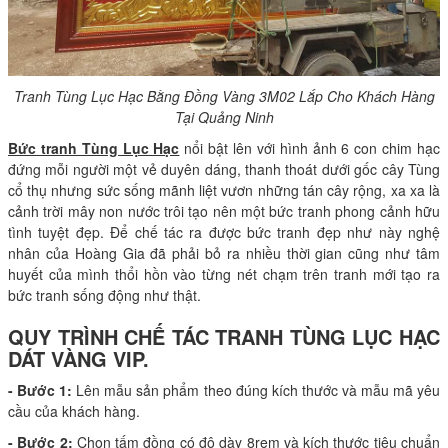
Tranh Tùng Lục Hạc Bằng Đồng Vàng 3M02 Lắp Cho Khách Hàng
Tại Quảng Ninh
Bức tranh Tùng Lục Hạc
nổi bật lên với hình ảnh 6 con chim hạc
đứng mỗi người một vẻ duyên dáng, thanh thoát dưới gốc cây Tùng
cổ thụ nhưng sức sống mãnh liệt vươn những tán cây rộng, xa xa là
cảnh trời mây non nước trôi tạo nên một bức tranh phong cảnh hữu
tình tuyệt đẹp. Để chế tác ra được bức tranh đẹp như này nghệ
nhân của Hoàng Gia đã phải bỏ ra nhiều thời gian cũng như tâm
huyết của mình thổi hồn vào từng nét chạm trên tranh mới tạo ra
bức tranh sống động như thật.
QUY TRÌNH CHẾ TÁC TRANH TÙNG LỤC HẠC
DÁT VÀNG VIP.
- Bước 1:
Lên mẫu sản phẩm theo đúng kích thước và mẫu mã yêu
cầu của khách hàng.
- Bước 2:
Chọn tấm đồng có độ dày 8rem và kích thước tiêu chuẩn