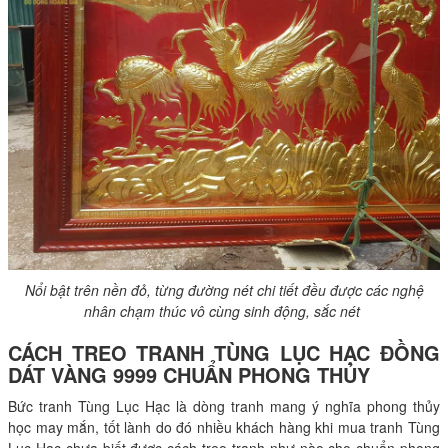
Nổi bật trên nền đỏ, từng đường nét chi tiết đều được các nghệ
nhân chạm thúc vô cùng sinh động, sắc nét
CÁCH TREO TRANH TÙNG LỤC HẠC ĐỒNG
DÁT VÀNG 9999 CHUẨN PHONG THỦY
Bức tranh Tùng Lục Hạc là dòng tranh mang ý nghĩa phong thủy
học may mắn, tốt lành do đó nhiều khách hàng khi mua tranh Tùng
Lục Hạc chưa biết được cách treo tranh như nào cho chuẩn phong