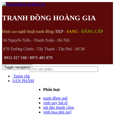
TRANH ĐỒNG HOÀNG GIA
Đỉnh cao nghệ thuật tranh đồng:
ĐẸP
-
SANG
-
ĐẲNG CẤP
66 Nguyễn Xiển - Thanh Xuân - Hà Nội
879 Trường Chinh - Tây Thạnh - Tân Phú - HCM
0912 417 168 / 0971 401 879
Toggle navigation
(0)
Trang chủ
SẢN PHẨM
Phân loại
tranh đồng quê
vinh quy bái tổ
mã đáo thành công
vinh hoa phú quý