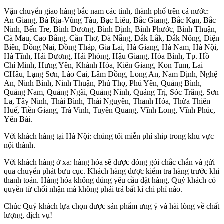
Vận chuyển giao hàng bắc nam các tỉnh, thành phố trên cả nước:
An Giang, Bà Rịa-Vũng Tàu, Bạc Liêu, Bắc Giang, Bắc Kạn, Bắc
Ninh, Bến Tre, Bình Dương, Bình Định, Bình Phước, Bình Thuận,
Cà Mau, Cao Bằng, Cần Thơ, Đà Nẵng, Đắk Lắk, Đắk Nông, Điện
Biên, Đồng Nai, Đồng Tháp, Gia Lai, Hà Giang, Hà Nam, Hà Nội,
Hà Tĩnh, Hải Dương, Hải Phòng, Hậu Giang, Hòa Bình, Tp. Hồ
Chí Minh, Hưng Yên, Khánh Hòa, Kiên Giang, Kon Tum, Lai
CHâu, Lạng Sơn, Lào Cai, Lâm Đồng, Long An, Nam Định, Nghệ
An, Ninh Bình, Ninh Thuận, Phú Thọ, Phú Yên, Quảng Bình,
Quảng Nam, Quảng Ngãi, Quảng Ninh, Quảng Trị, Sóc Trăng, Sơn
La, Tây Ninh, Thái Bình, Thái Nguyên, Thanh Hóa, Thừa Thiên
Huế, Tiền Giang, Trà Vinh, Tuyên Quang, Vĩnh Long, Vĩnh Phúc,
Yên Bái.
Với khách hàng tại Hà Nội: chúng tôi miễn phí ship trong khu vực
nội thành.
Với khách hàng ở xa: hàng hóa sẽ được đóng gói chắc chắn và gửi
qua chuyển phát bưu cục. Khách hàng được kiểm tra hàng trước khi
thanh toán. Hàng hóa không đúng yêu cầu đặt hàng, Quý khách có
quyền từ chối nhận mà không phải trả bất kì chi phí nào.
Chúc Quý khách lựa chọn được sản phẩm ưng ý và hài lòng về chất
lượng, dịch vụ!