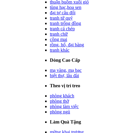
thuận buồm xuôi gió
tùng hạc,hoa sen
đại tự câu đối
tranh tứ quý
tranh trống đồng
tranh cá chép
tranh chữ
công mai
rồng, hổ, đại bàng
tranh khác
Dòng Cao Cấp
mạ vàng, mạ bạc
biệt thự, lâu đài
Theo vị trí treo
phòng khách
phòng thờ
phòng làm việc
phòng ngủ
Làm Quà Tặng
mừng khai trương