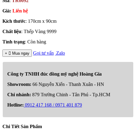
Mã
:
TR0092
Giá:
Liên hệ
Kích thước
: 170cm x 90cm
Chất liệu
: Thếp Vàng 9999
Tình trạng
: Còn hàng
Gọi tư vấn
Zalo
+

Mua ngay
Công ty TNHH đúc đồng mỹ nghệ Hoàng Gia
Showroom:
66 Nguyễn Xiển - Thanh Xuân - HN
Chi nhánh:
879 Trường Chinh - Tân Phú - Tp.HCM
Hotline:
0912 417 168 / 0971 401 879
Chi Tiết Sản Phẩm