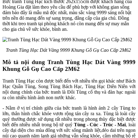
Bức tranh Tùng Hạc kích thước 262x155cm được khách hàng của
Hoàng Gia đặt làm theo yêu cầu để phù hợp với không gian sống
đảm bảo đây là mẫu mã độc nhất, màu sắc vàng 9999 sáng nổi bật
trên nền đỏ mang đến sự sang trọng, đẳng cấp của gia chủ. Đồng
thời khi treo tranh tại phòng khách nó còn mang đến sự may mắn
cho gia chủ về sức khỏe, bình an.
Tranh Tùng Hạc Dát Vàng 9999 Khung Gỗ Gụ Cao Cấp 2M62
Mô tả nội dung Tranh Tùng Hạc Dát Vàng 9999
Khung Gỗ Gụ Cao Cấp 2M62
Tranh Tùng Hạc còn được biết đến với nhiều tên gọi khác như Bách
Hạc Quần Tùng, Song Tùng Bách Hạc, Tùng Hạc Diên Niên với
nội dung chính của bức tranh là Đôi Tùng cổ thụ và đàn hạc ngoài
ra còn nhiều hình ảnh non nước khác.
- Nằm ở vị trí chính giữa của bức tranh là hình ảnh 2 cây Tùng to
lớn, thân hình chắc khỏe vươn rộng tán cây ra xa. Tùng là loài cây
quý thường được sử dụng rất nhiều trong phong thủy đặc biệt được
biết đến nhiều nhất trong bộ tứ quý
Tùng - Cúc - Trúc - Mai
, loài
cây đại diện cho mùa đông với sức sống mãnh liệt,dẻo dai trên ngon
núi cao quanh năm lạnh giá những vẫn sống khỏe, cắm những bộ rễ