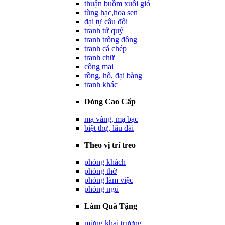
thuận buồm xuôi gió
tùng hạc,hoa sen
đại tự câu đối
tranh tứ quý
tranh trống đồng
tranh cá chép
tranh chữ
công mai
rồng, hổ, đại bàng
tranh khác
Dòng Cao Cấp
mạ vàng, mạ bạc
biệt thự, lâu đài
Theo vị trí treo
phòng khách
phòng thờ
phòng làm việc
phòng ngủ
Làm Quà Tặng
mừng khai trương