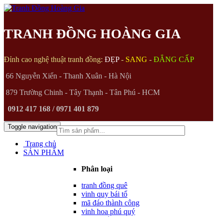
TRANH ĐỒNG HOÀNG GIA
Đỉnh cao nghệ thuật tranh đồng:
ĐẸP
-
SANG
-
ĐẲNG CẤP
66 Nguyễn Xiển - Thanh Xuân - Hà Nội
879 Trường Chinh - Tây Thạnh - Tân Phú - HCM
0912 417 168 / 0971 401 879
Toggle navigation
(0)
Trang chủ
SẢN PHẨM
Phân loại
tranh đồng quê
vinh quy bái tổ
mã đáo thành công
vinh hoa phú quý