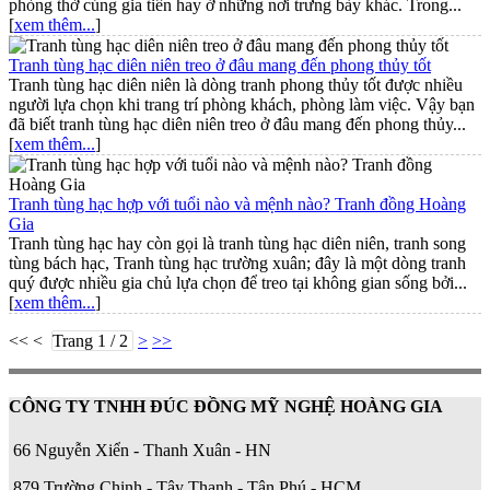
phòng thờ cúng gia tiên hay ở những nơi trưng bày khác. Trong...
[
xem thêm...
]
Tranh tùng hạc diên niên treo ở đâu mang đến phong thủy tốt
Tranh tùng hạc diên niên là dòng tranh phong thủy tốt được nhiều
người lựa chọn khi trang trí phòng khách, phòng làm việc. Vậy bạn
đã biết tranh tùng hạc diên niên treo ở đâu mang đến phong thủy...
[
xem thêm...
]
Tranh tùng hạc hợp với tuổi nào và mệnh nào? Tranh đồng Hoàng
Gia
Tranh tùng hạc hay còn gọi là tranh tùng hạc diên niên, tranh song
tùng bách hạc, Tranh tùng hạc trường xuân; đây là một dòng tranh
quý được nhiều gia chủ lựa chọn để treo tại không gian sống bởi...
[
xem thêm...
]
<< <
Trang 1 / 2
>
>>
CÔNG TY TNHH ĐÚC ĐỒNG MỸ NGHỆ HOÀNG GIA
66 Nguyễn Xiển - Thanh Xuân - HN
879 Trường Chinh - Tây Thạnh - Tân Phú - HCM