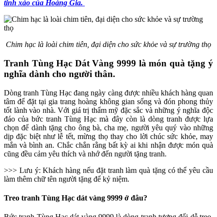
tinh xảo của Hoàng Gia.
Chim hạc là loài chim tiên, đại diện cho sức khỏe và sự trường thọ
Tranh Tùng Hạc Dát Vàng 9999 là món quà tặng ý
nghĩa dành cho người thân.
Dòng tranh Tùng Hạc đang ngày càng được nhiều khách hàng quan
tâm để đặt tại gia trang hoàng không gian sống và đón phong thủy
tốt lành vào nhà. Với giá trị thẩm mỹ đặc sắc và những ý nghĩa độc
đáo của bức tranh Tùng Hạc mà đây còn là dòng tranh được lựa
chọn để dành tặng cho ông bà, cha mẹ, người yêu quý vào những
dịp đặc biệt như lễ tết, mừng thọ thay cho lời chúc sức khỏe, may
mắn và bình an. Chắc chắn rằng bất kỳ ai khi nhận được món quà
cũng đều cảm yêu thích và nhớ đến người tặng tranh.
>>> Lưu ý: Khách hàng nếu đặt tranh làm quà tặng có thể yêu cầu
làm thêm chữ tên người tặng để kỷ niệm.
Treo tranh Tùng Hạc dát vàng 9999 ở đâu?
Bức tranh Tùng Hạc dát vàng 9999 là dòng tranh tương đối dễ treo,