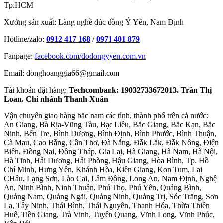
Tp.HCM
Xưởng sản xuất: Làng nghề đúc đồng Ý Yên, Nam Định
Hotline/zalo:
0912 417 168
/
0971 401 879
Fanpage:
facebook.com/dodongyyen.com.vn
Email: donghoanggia66@gmail.com
Tài khoản đặt hàng:
Techcombank: 19032733672013. Trần Thị
Loan. Chi nhánh Thanh Xuân
Vận chuyển giao hàng bắc nam các tỉnh, thành phố trên cả nước:
An Giang, Bà Rịa-Vũng Tàu, Bạc Liêu, Bắc Giang, Bắc Kạn, Bắc
Ninh, Bến Tre, Bình Dương, Bình Định, Bình Phước, Bình Thuận,
Cà Mau, Cao Bằng, Cần Thơ, Đà Nẵng, Đắk Lắk, Đắk Nông, Điện
Biên, Đồng Nai, Đồng Tháp, Gia Lai, Hà Giang, Hà Nam, Hà Nội,
Hà Tĩnh, Hải Dương, Hải Phòng, Hậu Giang, Hòa Bình, Tp. Hồ
Chí Minh, Hưng Yên, Khánh Hòa, Kiên Giang, Kon Tum, Lai
CHâu, Lạng Sơn, Lào Cai, Lâm Đồng, Long An, Nam Định, Nghệ
An, Ninh Bình, Ninh Thuận, Phú Thọ, Phú Yên, Quảng Bình,
Quảng Nam, Quảng Ngãi, Quảng Ninh, Quảng Trị, Sóc Trăng, Sơn
La, Tây Ninh, Thái Bình, Thái Nguyên, Thanh Hóa, Thừa Thiên
Huế, Tiền Giang, Trà Vinh, Tuyên Quang, Vĩnh Long, Vĩnh Phúc,