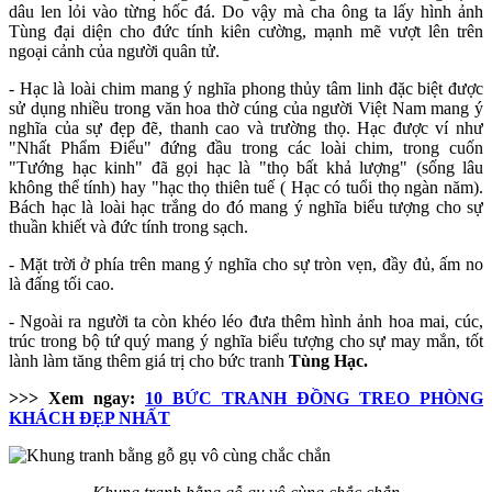
dâu len lỏi vào từng hốc đá. Do vậy mà cha ông ta lấy hình ảnh
Tùng đại diện cho đức tính kiên cường, mạnh mẽ vượt lên trên
ngoại cảnh của người quân tử.
- Hạc là loài chim mang ý nghĩa phong thủy tâm linh đặc biệt được
sử dụng nhiều trong văn hoa thờ cúng của người Việt Nam mang ý
nghĩa của sự đẹp đẽ, thanh cao và trường thọ. Hạc được ví như
"Nhất Phẩm Điểu" đứng đầu trong các loài chim, trong cuốn
"Tướng hạc kinh" đã gọi hạc là "thọ bất khả lượng" (sống lâu
không thể tính) hay "hạc thọ thiên tuế ( Hạc có tuổi thọ ngàn năm).
Bách hạc là loài hạc trắng do đó mang ý nghĩa biểu tượng cho sự
thuần khiết và đức tính trong sạch.
- Mặt trời ở phía trên mang ý nghĩa cho sự tròn vẹn, đầy đủ, ấm no
là đấng tối cao.
- Ngoài ra người ta còn khéo léo đưa thêm hình ảnh hoa mai, cúc,
trúc trong bộ tứ quý mang ý nghĩa biểu tượng cho sự may mắn, tốt
lành làm tăng thêm giá trị cho bức tranh
Tùng Hạc.
>>> Xem ngay:
10 BỨC TRANH ĐỒNG TREO PHÒNG
KHÁCH ĐẸP NHẤT