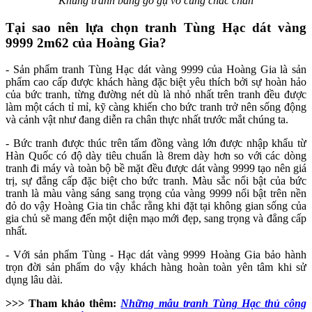
Khung tranh bằng gỗ gụ vô cùng chắc chắn
Tại sao nên lựa chọn tranh Tùng Hạc dát vàng
9999 2m62 của Hoàng Gia?
- Sản phẩm tranh Tùng Hạc dát vàng 9999 của Hoàng Gia là sản
phẩm cao cấp được khách hàng đặc biệt yêu thích bởi sự hoàn hảo
của bức tranh, từng đường nét dù là nhỏ nhất trên tranh đều được
làm một cách tỉ mỉ, kỹ càng khiến cho bức tranh trở nên sống động
và cảnh vật như đang diễn ra chân thực nhất trước mắt chúng ta.
- Bức tranh được thúc trên tấm đồng vàng lớn được nhập khẩu từ
Hàn Quốc có độ dày tiêu chuẩn là 8rem dày hơn so với các dòng
tranh đi máy và toàn bộ bề mặt đều được dát vàng 9999 tạo nên giá
trị, sự đẳng cấp đặc biệt cho bức tranh. Màu sắc nổi bật của bức
tranh là màu vàng sáng sang trọng của vàng 9999 nổi bật trên nền
đỏ do vậy Hoàng Gia tin chắc rằng khi đặt tại không gian sống của
gia chủ sẽ mang đến một diện mạo mới đẹp, sang trọng và đẳng cấp
nhất.
- Với sản phẩm Tùng - Hạc dát vàng 9999 Hoàng Gia bảo hành
trọn đời sản phẩm do vậy khách hàng hoàn toàn yên tâm khi sử
dụng lâu dài.
>>> Tham khảo thêm:
Những mẫu tranh Tùng Hạc thủ công