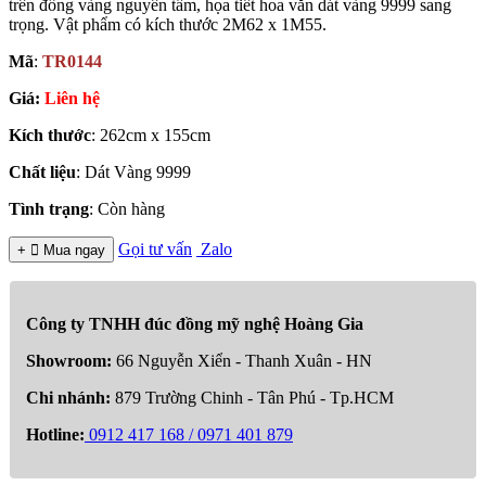
trên đồng vàng nguyên tấm, họa tiết hoa văn dát vàng 9999 sang
trọng. Vật phẩm có kích thước 2M62 x 1M55.
Mã
:
TR0144
Giá:
Liên hệ
Kích thước
: 262cm x 155cm
Chất liệu
: Dát Vàng 9999
Tình trạng
: Còn hàng
Gọi tư vấn
Zalo
+

Mua ngay
Công ty TNHH đúc đồng mỹ nghệ Hoàng Gia
Showroom:
66 Nguyễn Xiển - Thanh Xuân - HN
Chi nhánh:
879 Trường Chinh - Tân Phú - Tp.HCM
Hotline:
0912 417 168 / 0971 401 879