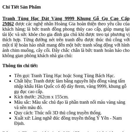
Chi Tiết Sản Phẩm
Tranh Tùng Hạc Dát Vàng 9999 Khung Gỗ Gụ Cao Cấp
2M62
được các nghệ nhân Hoàng Gia hoàn thiện theo yêu cầu của
khách hàng; là bức tranh đồng phong thủy cao cấp, giúp mang lại
tài lộc và sức khỏe cho gia đình gia chủ khi được treo tại phương vị
thích hợp. Từng đường nét trên tranh đều được thúc thủ công với
một tỉ lệ hoàn hảo nhất mang đến một bức tranh sống động với hình
ảnh chim muông, cây cối. Đây chắc chắn là bức tranh hoàn hảo cho
không gian phòng khách nhà gia chủ:
Thông tin chi tiết:
Tên gọi: Tranh Tùng Hạc hoặc Song Tùng Bách Hạc.
Chất liệu: Tranh được làm bằng nguyên liệu đồng vàng tấm
nhập khẩu Hàn Quốc có độ dày 8rem, vàng 9999, khung gỗ
gụ đục cao cấp.
Kích thước: 262cm x 155cm.
Màu sắc: Màu sắc chủ đạo là phần tranh nổi màu vàng sáng
và nền màu đỏ.
Quy cách: Thúc nổi 3D thủ công truyền thống.
Xuất xứ: Làng nghề đúc đồng truyền thống Ý Yên - Nam
Định.