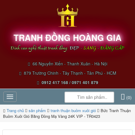
TRANH ĐỒNG HOÀNG GIA
Đỉnh cao nghệ thuật tranh đồng:
ĐẸP
-
SANG
-
ĐẲNG CẤP
66 Nguyễn Xiển - Thanh Xuân - Hà Nội
879 Trường Chinh - Tây Thạnh - Tân Phú - HCM
0912 417 168 / 0971 401 879
Toggle
(0)
navigation
Trang chủ
sản phẩm
tranh thuận buồm xuôi gió
Bức Tranh Thuận
Buồm Xuôi Gió Bằng Đồng Mạ Vàng 24K VIP - TR0423