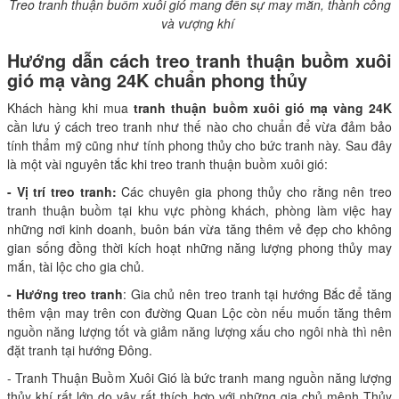
Treo tranh thuận buồm xuôi gió mang đến sự may mắn, thành công
và vượng khí
Hướng dẫn cách treo tranh thuận buồm xuôi
gió mạ vàng 24K chuẩn phong thủy
Khách hàng khi mua
tranh thuận buồm xuôi gió mạ vàng 24K
cần lưu ý cách treo tranh như thế nào cho chuẩn để vừa đảm bảo
tính thẩm mỹ cũng như tính phong thủy cho bức tranh này. Sau đây
là một vài nguyên tắc khi treo tranh thuận buồm xuôi gió:
- Vị trí treo tranh:
Các chuyên gia phong thủy cho rằng nên treo
tranh thuận buồm tại khu vực phòng khách, phòng làm việc hay
những nơi kinh doanh, buôn bán vừa tăng thêm vẻ đẹp cho không
gian sống đồng thời kích hoạt những năng lượng phong thủy may
mắn, tài lộc cho gia chủ.
- Hướng treo tranh
: Gia chủ nên treo tranh tại hướng Bắc để tăng
thêm vận may trên con đường Quan Lộc còn nếu muốn tăng thêm
nguồn năng lượng tốt và giảm năng lượng xấu cho ngôi nhà thì nên
đặt tranh tại hướng Đông.
- Tranh Thuận Buồm Xuôi Gió là bức tranh mang nguồn năng lượng
thủy khí rất lớn do vậy rất thích hợp với những gia chủ mệnh Thủy