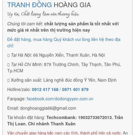
TRANH ĐỒNG
HOÀNG GIA
Uy tín, Chất lượng làm nên thương hiệu.
Chúng tôi cam kết:
chất lượng sản phẩm là tốt nhất với
mức giá rẻ nhất trên thị trường hiện nay
Để đặt hàng, mua hàng Quý khách vui lòng liên hệ theo địa
chỉ:
Tại Hà Nội
: 66 Nguyễn Xiển, Thanh Xuân, Hà Nội
Tại Hồ Chí Minh:
879 Trường Chinh, Tây Thạnh, Tân Phú,
Tp.HCM
Xưởng sản xuất: Làng nghề đúc đồng Ý Yên, Nam Định
Hotline/zalo:
0912 417 168
/
0971 401 879
Fanpage:
facebook.com/dodongyyen.com.vn
Email: donghoanggia66@gmail.com
Tài khoản đặt hàng:
Techcombank: 19032733672013. Trần
Thị Loan. Chi nhánh Thanh Xuân
Vận chuyển giao hàng bắc nam các tỉnh, thành phố trên cả nước:
An