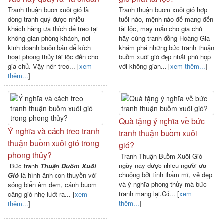
Tranh thuận buồn xuôi gió là
Tranh thuận buồm xuôi gió hợp
dòng tranh quý được nhiều
tuổi nào, mệnh nào để mang đến
khách hàng ưa thích để treo tại
tài lộc, may mắn cho gia chủ
không gian phòng khách, nơi
hãy cùng tranh đồng Hoàng Gia
kinh doanh buôn bán để kích
khám phá những bức tranh thuận
hoạt phong thủy tài lộc đến cho
buồm xuôi gió đẹp nhất phù hợp
gia chủ. Vậy nên treo... [
xem
với không gian... [
xem thêm...
]
thêm...
]
Quà tặng ý nghĩa về bức
Ý nghĩa và cách treo tranh
tranh thuận buồm xuôi
thuận buồm xuôi gió trong
gió?
phong thủy?
Tranh Thuận Buồm Xuôi Gió
ngày nay được nhiều người ưa
Bức tranh
Thuận Buồm Xuôi
chuộng bởi tính thẩm mĩ, vẻ đẹp
Gió
là hình ảnh con thuyền với
và ý nghĩa phong thủy mà bức
sóng biển êm đềm, cánh buồm
tranh mang lại.Có... [
xem
căng gió nhẹ lướt ra... [
xem
thêm...
]
thêm...
]