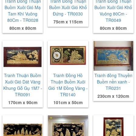
Tranh Đồng Thuận
Tranh Đồng Thuận
Tranh Đồng Thuận
Buồm Xuôi Gió Mạ
Buồm Xuôi Gió Khổ
Buồm Xuôi Gió Khổ
Tam Khí Vuông
Đứng - TR0030
Vuông 80Cm -
80Cm - TR0028
TR0049
75cm x 115cm
80cm x 80cm
80cm x 80cm
Tranh Thuận Buồm
Tranh Đồng Hồ
Tranh đồng Thuyền
Xuôi Gió Dát Vàng
Thuận Buồm Xuôi
Buồm nền xanh -
Khung Gỗ Gụ 1M7 -
Gió 1M Đồng Vàng -
TR0231
TR0091
TR0140
230cm x 120cm
170cm x 90cm
101cm x 50cm