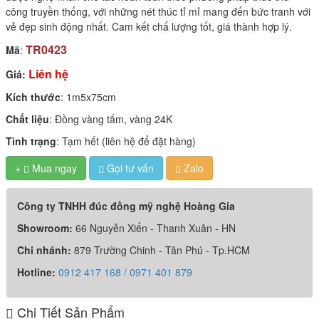
công truyền thống, với những nét thúc tỉ mỉ mang đến bức tranh với
vẻ đẹp sinh động nhất. Cam kết chấ lượng tốt, giá thành hợp lý.
TR0423
Mã
:
Liên hệ
Giá:
Kích thước
: 1m5x75cm
Chất liệu
: Đồng vàng tấm, vàng 24K
Tình trạng
: Tạm hết (liên hệ để đặt hàng)
+
Mua ngay
Gọi tư vấn
Zalo

Công ty TNHH đúc đồng mỹ nghệ Hoàng Gia
Showroom:
66 Nguyễn Xiển - Thanh Xuân - HN
Chi nhánh:
879 Trường Chinh - Tân Phú - Tp.HCM
Hotline:
0912 417 168 / 0971 401 879
Chi Tiết Sản Phẩm