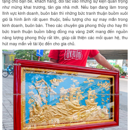
tặng cho bạn bè, khách hàng, đối tác vào những sự kiện quan trọng
như mừng khai trương, tân gia nhà mới. Nếu bạn đang làm trong
lĩnh vực kinh doanh, buôn bán thì những bức tranh thuận buồm xuôi
gió là hình ảnh rất quen thuộc, biểu tượng cho sự may mắn trong
kinh doanh, buôn bán. Theo các chuyên gia phong thủy cho hay thì
bức tranh thuận buồm bằng đồng mạ vàng 24K mang đến nguồn
năng lượng phong thủy rất lớn, giúp cải thiện các mối quan hệ, thu
hút may mắn về tài lộc đến cho gia chủ.