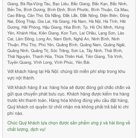
Giang, Bà Rịa-Vũng Tàu, Bạc Liêu, Bắc Giang, Bắc Kạn, Bắc Ninh,
Bến Tre, Bình Dương, Bình Định, Bình Phước, Bình Thuận, Cà Mau,
Cao Bằng, Cần Thơ, Đà Nẵng, Đắk Lắk, Đắk Nông, Điện Biên, Đồng
Nai, Đồng Tháp, Gia Lai, Hà Giang, Hà Nam, Hà Nội, Hà Tĩnh, Hải
Dương, Hải Phòng, Hậu Giang, Hòa Bình, Tp. Hồ Chí Minh, Hưng
Yên, Khánh Hòa, Kiên Giang, Kon Tum, Lai CHâu, Lạng Sơn, Lào
Cai, Lâm Đồng, Long An, Nam Định, Nghệ An, Ninh Bình, Ninh
Thuận, Phú Thọ, Phú Yên, Quảng Bình, Quảng Nam, Quảng Ngãi,
Quảng Ninh, Quảng Trị, Sóc Trăng, Sơn La, Tây Ninh, Thái Bình,
Thái Nguyên, Thanh Hóa, Thừa Thiên Huế, Tiền Giang, Trà Vinh,
Tuyên Quang, Vĩnh Long, Vĩnh Phúc, Yên Bái.
Với khách hàng tại Hà Nội: chúng tôi miễn phí ship trong khu
vực nội thành.
Với khách hàng ở xa: hàng hóa sẽ được đóng gói chắc chắn và
gửi qua chuyển phát bưu cục. Khách hàng được kiểm tra hàng
trước khi thanh toán. Hàng hóa không đúng yêu cầu đặt hàng,
Quý khách có quyền từ chối nhận mà không phải trả bất kì chi
phí nào.
Chúc Quý khách lựa chọn được sản phẩm ưng ý và hài lòng về
chất lượng, dịch vụ!