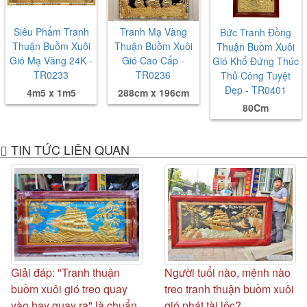
Siêu Phẩm Tranh
Tranh Mạ Vàng
Bức Tranh Đồng
Thuận Buồm Xuôi
Thuận Buồm Xuôi
Thuận Buồm Xuôi
Gió Mạ Vàng 24K -
Gió Cao Cấp -
Gió Khổ Đứng Thúc
TR0233
TR0236
Thủ Công Tuyệt
Đẹp - TR0401
4m5 x 1m5
288cm x 196cm
80Cm
TIN TỨC LIÊN QUAN
Giải đáp: "Tranh thuận
Người tuổi nào, mệnh nào
buồm xuôi gió treo quay
treo tranh thuận buồm xuôi
vào hay quay ra" là chuẩn
gió phát tài lộc?