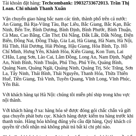
Tài khoản đặt hàng:
Techcombank: 19032733672013. Trần Thị
Loan. Chi nhánh Thanh Xuân
Vận chuyển giao hàng bắc nam các tỉnh, thành phố trên cả nước:
An Giang, Bà Rịa-Vũng Tàu, Bạc Liêu, Bắc Giang, Bắc Kạn, Bắc
Ninh, Bến Tre, Bình Dương, Bình Định, Bình Phước, Bình Thuận,
Cà Mau, Cao Bằng, Cần Thơ, Đà Nẵng, Đắk Lắk, Đắk Nông, Điện
Biên, Đồng Nai, Đồng Tháp, Gia Lai, Hà Giang, Hà Nam, Hà Nội,
Hà Tĩnh, Hải Dương, Hải Phòng, Hậu Giang, Hòa Bình, Tp. Hồ
Chí Minh, Hưng Yên, Khánh Hòa, Kiên Giang, Kon Tum, Lai
CHâu, Lạng Sơn, Lào Cai, Lâm Đồng, Long An, Nam Định, Nghệ
An, Ninh Bình, Ninh Thuận, Phú Thọ, Phú Yên, Quảng Bình,
Quảng Nam, Quảng Ngãi, Quảng Ninh, Quảng Trị, Sóc Trăng, Sơn
La, Tây Ninh, Thái Bình, Thái Nguyên, Thanh Hóa, Thừa Thiên
Huế, Tiền Giang, Trà Vinh, Tuyên Quang, Vĩnh Long, Vĩnh Phúc,
Yên Bái.
Với khách hàng tại Hà Nội: chúng tôi miễn phí ship trong khu vực
nội thành.
Với khách hàng ở xa: hàng hóa sẽ được đóng gói chắc chắn và gửi
qua chuyển phát bưu cục. Khách hàng được kiểm tra hàng trước khi
thanh toán. Hàng hóa không đúng yêu cầu đặt hàng, Quý khách có
quyền từ chối nhận mà không phải trả bất kì chi phí nào.