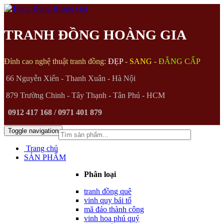
TRANH ĐỒNG HOÀNG GIA
Đỉnh cao nghệ thuật tranh đồng:
ĐẸP
-
SANG
-
ĐẲNG CẤP
66 Nguyễn Xiển - Thanh Xuân - Hà Nội
879 Trường Chinh - Tây Thạnh - Tân Phú - HCM
0912 417 168 / 0971 401 879
Toggle navigation
(0)
Trang chủ
SẢN PHẨM
Phân loại
tranh đồng quê
vinh quy bái tổ
mã đáo thành công
vinh hoa phú quý