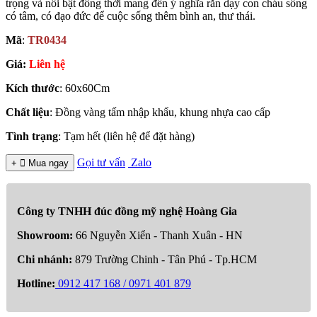
trọng và nổi bật đồng thời mang đến ý nghĩa răn dạy con cháu sống
có tâm, có đạo đức để cuộc sống thêm bình an, thư thái.
Mã
:
TR0434
Giá:
Liên hệ
Kích thước
: 60x60Cm
Chất liệu
: Đồng vàng tấm nhập khẩu, khung nhựa cao cấp
Tình trạng
: Tạm hết (liên hệ để đặt hàng)
Gọi tư vấn
Zalo
+

Mua ngay
Công ty TNHH đúc đồng mỹ nghệ Hoàng Gia
Showroom:
66 Nguyễn Xiển - Thanh Xuân - HN
Chi nhánh:
879 Trường Chinh - Tân Phú - Tp.HCM
Hotline:
0912 417 168 / 0971 401 879