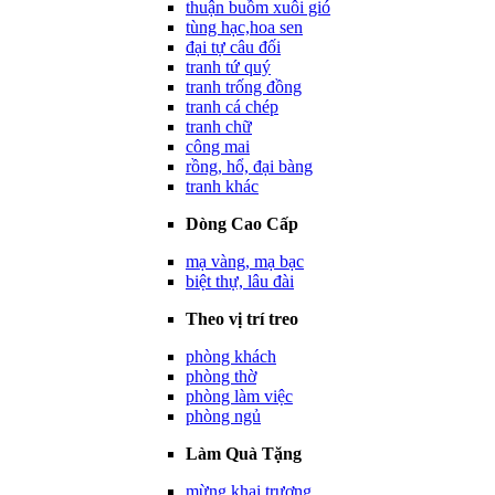
thuận buồm xuôi gió
tùng hạc,hoa sen
đại tự câu đối
tranh tứ quý
tranh trống đồng
tranh cá chép
tranh chữ
công mai
rồng, hổ, đại bàng
tranh khác
Dòng Cao Cấp
mạ vàng, mạ bạc
biệt thự, lâu đài
Theo vị trí treo
phòng khách
phòng thờ
phòng làm việc
phòng ngủ
Làm Quà Tặng
mừng khai trương