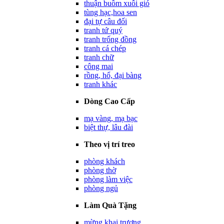
thuận buồm xuôi gió
tùng hạc,hoa sen
đại tự câu đối
tranh tứ quý
tranh trống đồng
tranh cá chép
tranh chữ
công mai
rồng, hổ, đại bàng
tranh khác
Dòng Cao Cấp
mạ vàng, mạ bạc
biệt thự, lâu đài
Theo vị trí treo
phòng khách
phòng thờ
phòng làm việc
phòng ngủ
Làm Quà Tặng
mừng khai trương