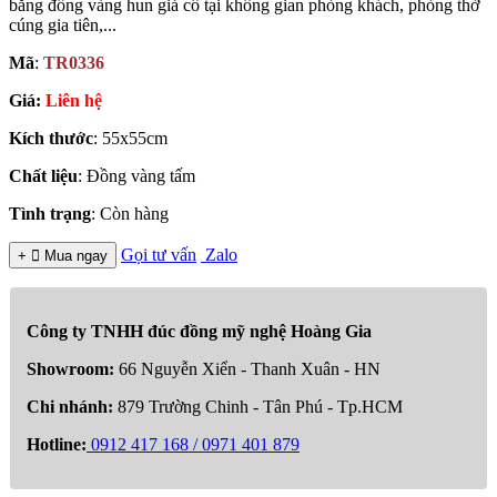
bằng đồng vàng hun giả cổ tại không gian phòng khách, phòng thờ
cúng gia tiên,...
Mã
:
TR0336
Giá:
Liên hệ
Kích thước
: 55x55cm
Chất liệu
: Đồng vàng tấm
Tình trạng
: Còn hàng
Gọi tư vấn
Zalo
+

Mua ngay
Công ty TNHH đúc đồng mỹ nghệ Hoàng Gia
Showroom:
66 Nguyễn Xiển - Thanh Xuân - HN
Chi nhánh:
879 Trường Chinh - Tân Phú - Tp.HCM
Hotline:
0912 417 168 / 0971 401 879