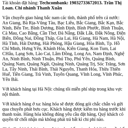
Tài khoản đặt hàng:
Techcombank: 19032733672013. Trần Thị
Loan. Chi nhánh Thanh Xuân
Vận chuyển giao hàng bắc nam các tỉnh, thành phố trên cả nước:
An Giang, Bà Rịa-Vũng Tàu, Bạc Liêu, Bắc Giang, Bắc Kạn, Bắc
Ninh, Bến Tre, Bình Dương, Bình Định, Bình Phước, Bình Thuận,
Cà Mau, Cao Bằng, Cần Thơ, Đà Nẵng, Đắk Lắk, Đắk Nông, Điện
Biên, Đồng Nai, Đồng Tháp, Gia Lai, Hà Giang, Hà Nam, Hà Nội,
Hà Tĩnh, Hải Dương, Hải Phòng, Hậu Giang, Hòa Bình, Tp. Hồ
Chí Minh, Hưng Yên, Khánh Hòa, Kiên Giang, Kon Tum, Lai
CHâu, Lạng Sơn, Lào Cai, Lâm Đồng, Long An, Nam Định, Nghệ
An, Ninh Bình, Ninh Thuận, Phú Thọ, Phú Yên, Quảng Bình,
Quảng Nam, Quảng Ngãi, Quảng Ninh, Quảng Trị, Sóc Trăng, Sơn
La, Tây Ninh, Thái Bình, Thái Nguyên, Thanh Hóa, Thừa Thiên
Huế, Tiền Giang, Trà Vinh, Tuyên Quang, Vĩnh Long, Vĩnh Phúc,
Yên Bái.
Với khách hàng tại Hà Nội: chúng tôi miễn phí ship trong khu vực
nội thành.
Với khách hàng ở xa: hàng hóa sẽ được đóng gói chắc chắn và gửi
qua chuyển phát bưu cục. Khách hàng được kiểm tra hàng trước khi
thanh toán. Hàng hóa không đúng yêu cầu đặt hàng, Quý khách có
quyền từ chối nhận mà không phải trả bất kì chi phí nào.