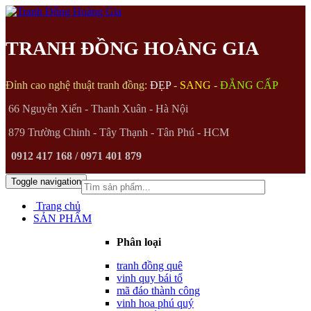
TRANH ĐỒNG HOÀNG GIA
Đỉnh cao nghệ thuật tranh đồng:
ĐẸP
-
SANG
-
ĐẲNG CẤP
66 Nguyễn Xiển - Thanh Xuân - Hà Nội
879 Trường Chinh - Tây Thạnh - Tân Phú - HCM
0912 417 168 / 0971 401 879
Toggle navigation
(0)
Trang chủ
SẢN PHẨM
Phân loại
tranh đồng quê
vinh quy bái tổ
mã đáo thành công
vinh hoa phú quý