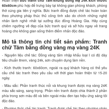
Hoàn thiện
bức tranh chữ Tâm khung đồng mạ 24K kích thước
60x60cm
phù hợp để trưng bày tại không gian phòng khách, phòng
thờ cúng gia tiên ý nghĩa. Bức tranh đồng được chế tác hoàn toàn
theo phương pháp thúc thủ công tinh xảo do chính những nghệ
nhân lành nghề nhất tại xưởng đúc đồng Hoàng Gia. Hãy cùng
chiêm ngưỡng vẻ đẹp của bức tranh quý và sở hữu ngay về trang
hoàng cho không gian sống thêm điểm nhấn độc đáo.
Mô tả thông tin chi tiết sản phẩm: Tranh
chữ Tâm bằng đồng vàng mạ vàng 24K
- Nguyên liệu chế tác: Đồng vàng tấm nhập khẩu loại I có độ dày
tiêu chuẩn 8rem, vàng 24k, sơn chuyên dụng làm nền.
- Kích thước tranh: 60x60cm, ngoài ra quý khách hàng có thể yêu
cầu chế tác tranh theo yêu cầu với thời gian hoàn thiện từ 15-20
ngày.
- Màu sắc: Phần tranh thúc nổi và khung tranh được mạ vàng 24K
màu sắc sáng, sang trọng. Phần nền tranh được chia thành 2 phần
phía trong sơn màu đỏ và bên ngoài màu đen tạo hiệu ứng sáng tôi
độc đáo.
- Phương thức chế tác tranh: Tranh được chế tác theo phương pháp