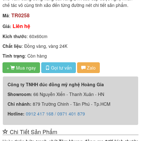
chế tác vô cùng tinh xảo đến từng đường nét chi tiết sản phẩm.
TR0258
Mã
:
Liên hệ
Giá:
Kích thước
: 60x60cm
Chất liệu
: Đồng vàng, vàng 24K
Tình trạng
: Còn hàng
+
Mua ngay
Gọi tư vấn
Zalo

Công ty TNHH đúc đồng mỹ nghệ Hoàng Gia
Showroom:
66 Nguyễn Xiển - Thanh Xuân - HN
Chi nhánh:
879 Trường Chinh - Tân Phú - Tp.HCM
Hotline:
0912 417 168 / 0971 401 879
Chi Tiết Sản Phẩm