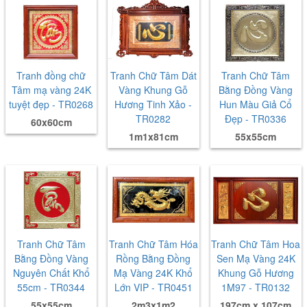
Tranh đồng chữ
Tranh Chữ Tâm Dát
Tranh Chữ Tâm
Tâm mạ vàng 24K
Vàng Khung Gỗ
Bằng Đồng Vàng
tuyệt đẹp - TR0268
Hương Tinh Xảo -
Hun Màu Giả Cổ
TR0282
Đẹp - TR0336
60x60cm
1m1x81cm
55x55cm
Tranh Chữ Tâm
Tranh Chữ Tâm Hóa
Tranh Chữ Tâm Hoa
Bằng Đồng Vàng
Rồng Bằng Đồng
Sen Mạ Vàng 24K
Nguyên Chất Khổ
Mạ Vàng 24K Khổ
Khung Gỗ Hương
55cm - TR0344
Lớn VIP - TR0451
1M97 - TR0132
55x55cm
2m3x1m2
197cm x 107cm