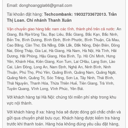
Email: donghoanggia66@gmail.com
Tài khoản đặt hàng:
Techcombank: 19032733672013. Trần
Thị Loan. Chi nhánh Thanh Xuân
Vận chuyển giao hàng bắc nam các tỉnh, thành phố trên cả nước:
An
Giang, Bà Rịa-Vũng Tàu, Bạc Liêu, Bắc Giang, Bắc Kạn, Bắc Ninh,
Bến Tre, Bình Dương, Bình Định, Bình Phước, Bình Thuận, Cà Mau,
Cao Bằng, Cần Thơ, Đà Nẵng, Đắk Lắk, Đắk Nông, Điện Biên, Đồng
Nai, Đồng Tháp, Gia Lai, Hà Giang, Hà Nam, Hà Nội, Hà Tĩnh, Hải
Dương, Hải Phòng, Hậu Giang, Hòa Bình, Tp. Hồ Chí Minh, Hưng
Yên, Khánh Hòa, Kiên Giang, Kon Tum, Lai CHâu, Lạng Sơn, Lào
Cai, Lâm Đồng, Long An, Nam Định, Nghệ An, Ninh Bình, Ninh
Thuận, Phú Thọ, Phú Yên, Quảng Bình, Quảng Nam, Quảng Ngãi,
Quảng Ninh, Quảng Trị, Sóc Trăng, Sơn La, Tây Ninh, Thái Bình,
Thái Nguyên, Thanh Hóa, Thừa Thiên Huế, Tiền Giang, Trà Vinh,
Tuyên Quang, Vĩnh Long, Vĩnh Phúc, Yên Bái.
Với khách hàng tại Hà Nội: chúng tôi miễn phí ship trong khu
vực nội thành.
Với khách hàng ở xa: hàng hóa sẽ được đóng gói chắc chắn và
gửi qua chuyển phát bưu cục. Khách hàng được kiểm tra hàng
trước khi thanh toán. Hàng hóa không đúng yêu cầu đặt hàng,