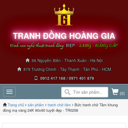
TRANH ĐỒNG HOÀNG GIA
Đỉnh cao nghệ thuật tranh đồng:
ĐẸP
-
SANG
-
ĐẲNG CẤP
66 Nguyễn Xiển - Thanh Xuân - Hà Nội
879 Trường Chinh - Tây Thạnh - Tân Phú - HCM
0912 417 168 / 0971 401 879
Toggle
(0)
navigation
Trang chủ
sản phẩm
tranh chữ tâm
Bức tranh chữ Tâm khung
đồng mạ vàng 24K 60x60 tuyệt đẹp - TR0258