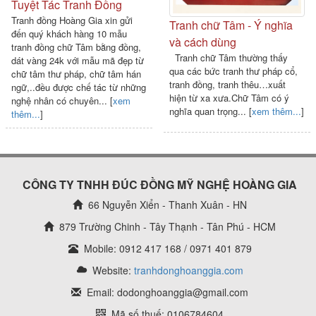
Tuyệt Tác Tranh Đồng
Tranh đồng Hoàng Gia xin gửi
Tranh chữ Tâm - Ý nghĩa
đến quý khách hàng 10 mẫu
và cách dùng
tranh đồng chữ Tâm bằng đồng,
Tranh chữ Tâm thường thấy
dát vàng 24k với mẫu mã đẹp từ
qua các bức tranh thư pháp cổ,
chữ tâm thư pháp, chữ tâm hán
tranh đồng, tranh thêu…xuất
ngữ,..đều được chế tác từ những
hiện từ xa xưa.Chữ Tâm có ý
nghệ nhân có chuyên... [
xem
nghĩa quan trọng... [
xem thêm...
]
thêm...
]
CÔNG TY TNHH ĐÚC ĐỒNG MỸ NGHỆ HOÀNG GIA
66 Nguyễn Xiển - Thanh Xuân - HN
879 Trường Chinh - Tây Thạnh - Tân Phú - HCM
Mobile: 0912 417 168 / 0971 401 879
Website:
tranhdonghoanggia.com
Email: dodonghoanggia@gmail.com
Mã số thuế: 0106784604