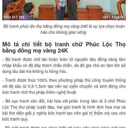
Bộ tranh phúc lộc thọ bằng đồng mạ vàng 24K là sự lựa chọn hoàn
hảo cho không gian sống
Mô tả chi tiết bộ tranh chữ Phúc Lộc Thọ
bằng đồng mạ vàng 24K
- Bộ tranh được chế tác hoàn toàn từ nguyên liệu đồng vàng tấm
nhập khẩu có độ dày 8rem chắc chắn, do đó gia chủ an tâm khi sử
dụng lâu dài mà không lo hỏng hóc.
- Tranh được thúc 100% theo phương pháp thủ công truyền thống
với độ sâu từ 0,5-1,5cm tạo nên sự uyển chuyển và sinh động cho
bức tranh chữ thư pháp thêm nghệ thuật.
- Bố cục tranh cân đối, hài hòa với phần trung tâm là 3 chữ Phúc
Lộc Thọ thư pháp tuyệt đẹp, hai góc tranh là hình ảnh hoa mai và
bài thơ diễn giải ý nghĩa bức tranh tạo nên giá trị thẩm mỹ cao cho
bức tranh quý.
- Bề mặt tranh được mạ vàng 24K với màu sắc vàng sáng ánh kim