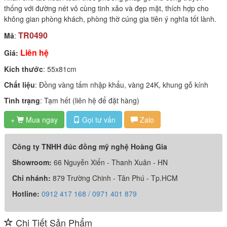
thống với đường nét vô cùng tinh xảo và đẹp mặt, thích hợp cho
không gian phòng khách, phòng thờ cúng gia tiên ý nghĩa tốt lành.
TR0490
Mã
:
Liên hệ
Giá:
Kích thước
: 55x81cm
Chất liệu
: Đồng vàng tấm nhập khẩu, vàng 24K, khung gỗ kính
Tình trạng
: Tạm hết (liên hệ để đặt hàng)
+
Mua ngay
Gọi tư vấn
Zalo

Công ty TNHH đúc đồng mỹ nghệ Hoàng Gia
Showroom:
66 Nguyễn Xiển - Thanh Xuân - HN
Chi nhánh:
879 Trường Chinh - Tân Phú - Tp.HCM
Hotline:
0912 417 168 / 0971 401 879
Chi Tiết Sản Phẩm