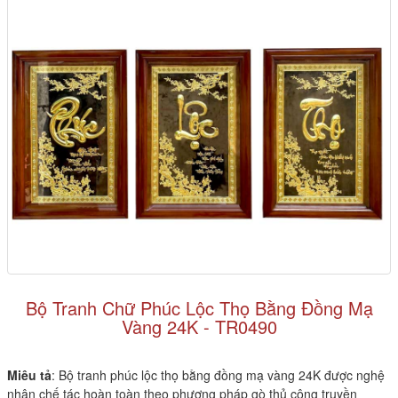
Bộ Tranh Chữ Phúc Lộc Thọ Bằng Đồng Mạ
Vàng 24K - TR0490
Miêu tả
: Bộ tranh phúc lộc thọ bằng đồng mạ vàng 24K được nghệ
nhân chế tác hoàn toàn theo phương pháp gò thủ công truyền