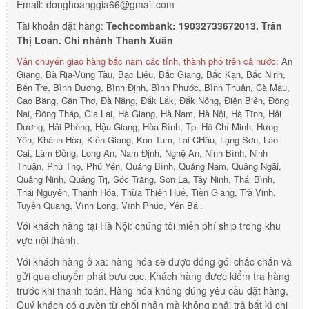
Email: donghoanggia66@gmail.com
Tài khoản đặt hàng:
Techcombank: 19032733672013. Trần
Thị Loan. Chi nhánh Thanh Xuân
Vận chuyển giao hàng bắc nam các tỉnh, thành phố trên cả nước:
An
Giang, Bà Rịa-Vũng Tàu, Bạc Liêu, Bắc Giang, Bắc Kạn, Bắc Ninh,
Bến Tre, Bình Dương, Bình Định, Bình Phước, Bình Thuận, Cà Mau,
Cao Bằng, Cần Thơ, Đà Nẵng, Đắk Lắk, Đắk Nông, Điện Biên, Đồng
Nai, Đồng Tháp, Gia Lai, Hà Giang, Hà Nam, Hà Nội, Hà Tĩnh, Hải
Dương, Hải Phòng, Hậu Giang, Hòa Bình, Tp. Hồ Chí Minh, Hưng
Yên, Khánh Hòa, Kiên Giang, Kon Tum, Lai CHâu, Lạng Sơn, Lào
Cai, Lâm Đồng, Long An, Nam Định, Nghệ An, Ninh Bình, Ninh
Thuận, Phú Thọ, Phú Yên, Quảng Bình, Quảng Nam, Quảng Ngãi,
Quảng Ninh, Quảng Trị, Sóc Trăng, Sơn La, Tây Ninh, Thái Bình,
Thái Nguyên, Thanh Hóa, Thừa Thiên Huế, Tiền Giang, Trà Vinh,
Tuyên Quang, Vĩnh Long, Vĩnh Phúc, Yên Bái.
Với khách hàng tại Hà Nội: chúng tôi miễn phí ship trong khu
vực nội thành.
Với khách hàng ở xa: hàng hóa sẽ được đóng gói chắc chắn và
gửi qua chuyển phát bưu cục. Khách hàng được kiểm tra hàng
trước khi thanh toán. Hàng hóa không đúng yêu cầu đặt hàng,
Quý khách có quyền từ chối nhận mà không phải trả bất kì chi