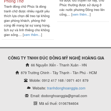
và được lưu truyền tới nay, chữ
Phòng Thờ
Phúc thường được sử dụng ở
Tranh đồng chữ Phúc là dòng
các nước phương Đông treo lên
tranh chữ được nhiều người yêu
cổng,... [
xem thêm...
]
thích lựa chọn để treo tại không
gian phòng khách, phòng thờ
cúng để mang lại sự sang trọng,
lịch sự và linh thiêng cho không
gian sống.... [
xem thêm...
]
CÔNG TY TNHH ĐÚC ĐỒNG MỸ NGHỆ HOÀNG GIA
66 Nguyễn Xiển - Thanh Xuân - HN
879 Trường Chinh - Tây Thạnh - Tân Phú - HCM
Mobile: 0912 417 168 / 0971 401 879
Website:
tranhdonghoanggia.com
Email: dodonghoanggia@gmail.com
Mã số thuế: 0106784604