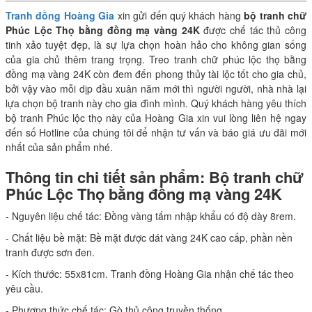
Tranh đồng Hoàng Gia
xin gửi đến quý khách hàng
bộ tranh chữ
Phúc Lộc Thọ bằng đồng mạ vàng 24K
được chế tác thủ công
tinh xảo tuyệt đẹp, là sự lựa chọn hoàn hảo cho không gian sống
của gia chủ thêm trang trọng. Treo tranh chữ phúc lộc thọ bằng
đồng mạ vàng 24K còn đem đến phong thủy tài lộc tốt cho gia chủ,
bởi vậy vào mỗi dịp đầu xuân năm mới thì người người, nhà nhà lại
lựa chọn bộ tranh này cho gia đình mình. Quý khách hàng yêu thích
bộ tranh Phúc lộc thọ này của Hoàng Gia xin vui lòng liên hệ ngay
đến số Hotline của chúng tôi để nhận tư vấn và báo giá ưu đãi mới
nhất của sản phẩm nhé.
Thông tin chi tiết sản phẩm: Bộ tranh chữ
Phúc Lộc Thọ bằng đồng mạ vàng 24K
- Nguyên liệu chế tác: Đồng vàng tấm nhập khẩu có độ dày 8rem.
- Chất liệu bề mặt: Bề mặt được dát vàng 24K cao cấp, phần nền
tranh được sơn đen.
- Kích thước: 55x81cm. Tranh đồng Hoàng Gia nhận chế tác theo
yêu cầu.
- Phương thức chế tác: Gò thủ công truyền thống.