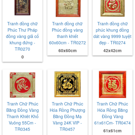
Tranh đồng chữ
Tranh đồng chữ
Tranh đồng chữ
Phúc Thư Pháp
Phúc đồng vàng
phúc khung đồng
đồng vàng giả cổ
thanh khiết
dát vàng 9999 tuyệt
khung đứng -
60x60cm - TR0272
đẹp - TR0274
TR0270
60x60cm
42x42cm
0
Tranh Chữ Phúc
Tranh Chữ Phúc
Tranh Chữ Phúc
Bằng Đồng Vàng
Hóa Rồng Phượng
Hóa Rồng Bằng
Thanh Khiêt Khổ
Bằng Đồng Mạ
Đồng Vàng
Vuông 55Cm -
Vàng 24K VIP -
61x61Cm- TR0474
TR0345
TR0457
61x61cm