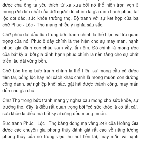
được cha ông ta yêu thích từ xa xưa bởi nó thể hiện trọn vẹn 3
mong ước lớn nhất của đời người đó chính là gia đình hạnh phúc, tài
lộc dồi dào, sức khỏe trường thọ. Bộ tranh với sự kết hợp của ba
chữ Phúc - Lộc - Thọ mang nhiều ý nghĩa sâu sắc.
Chữ phúc đặt đầu tiên trong bức tranh chính là thể hiện vai trò quan
trọng của nó. Phúc ở đây chính là thế hiện cho sự may mắn, hạnh
phúc, gia đình con cháu sum vầy, ấm êm. Đó chính là mong ước
của bất kỳ ai bởi gia đình hạnh phúc chính là nền tảng cho sự phát
triển lâu dài vững bền.
Chữ Lộc trong bức tranh chính là thể hiện sự mong cầu có được
tiền tài, bổng lộc hay nói cách khác chính là mong muốn con đường
công danh, sự nghiệp khởi sắc, gặt hái được thành công, may mắn
đến cho gia chủ.
Chữ Thọ trong bức tranh mang ý nghĩa cầu mong cho sức khỏe, sự
trường thọ, đây là điều rất quan trọng bởi "có sức khỏe là có tất cả",
sức khỏe là điều mà bất kỳ ai cũng đều mong muốn.
Bức tranh Phúc - Lộc - Thọ bằng đồng mạ vàng 24K của Hoàng Gia
được các chuyên gia phong thủy đánh giá rất cao về năng lượng
phong thủy của nó trong việc thu hút tiền tài, may mắn và hạnh