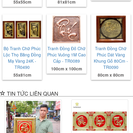
55x55cm
81x81cm
Bộ Tranh Chữ Phúc
Tranh Đồng Đỏ Chữ
Tranh Đồng Chữ
Lộc Thọ Bằng Đồng
Phúc Vuông 1M Cao
Phúc Dát Vàng
Mạ Vàng 24K -
Cấp - TR0089
Khung Gỗ 80Cm -
TR0490
TR0090
100cm x 100cm
55x81cm
80cm x 80cm
TIN TỨC LIÊN QUAN