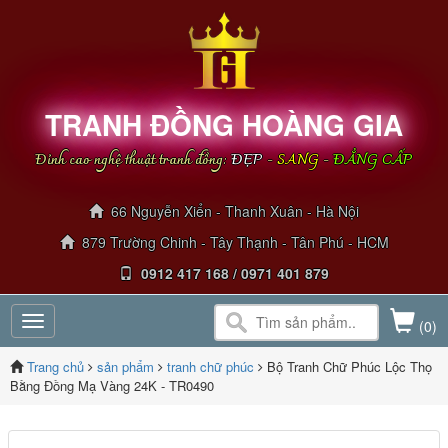
TRANH ĐỒNG HOÀNG GIA
Đỉnh cao nghệ thuật tranh đồng:
ĐẸP
-
SANG
-
ĐẲNG CẤP
66 Nguyễn Xiển - Thanh Xuân - Hà Nội
879 Trường Chinh - Tây Thạnh - Tân Phú - HCM
0912 417 168 / 0971 401 879
Toggle
(0)
navigation
Trang chủ
sản phẩm
tranh chữ phúc
Bộ Tranh Chữ Phúc Lộc Thọ
Bằng Đồng Mạ Vàng 24K - TR0490