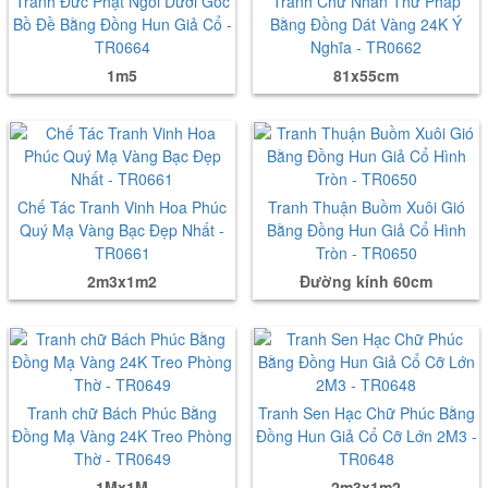
Tranh Đức Phật Ngồi Dưới Gốc
Tranh Chữ Nhẫn Thư Pháp
Bồ Đề Bằng Đồng Hun Giả Cổ -
Bằng Đồng Dát Vàng 24K Ý
TR0664
Nghĩa - TR0662
1m5
81x55cm
Chế Tác Tranh Vinh Hoa Phúc
Tranh Thuận Buồm Xuôi Gió
Quý Mạ Vàng Bạc Đẹp Nhất -
Bằng Đồng Hun Giả Cổ Hình
TR0661
Tròn - TR0650
2m3x1m2
Đường kính 60cm
Tranh chữ Bách Phúc Bằng
Tranh Sen Hạc Chữ Phúc Bằng
Đồng Mạ Vàng 24K Treo Phòng
Đồng Hun Giả Cổ Cỡ Lớn 2M3 -
Thờ - TR0649
TR0648
1Mx1M
2m3x1m2