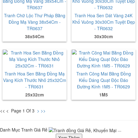
Tranh Chữ Lộc Thư Pháp Bằng
Tranh Hoa Sen Dát Vàng 24K
Đồng Mạ Vàng 38x54Cm -
Khổ Vuông 30x30Cm Tuyệt Đẹp
TR0637
- TR0632
38x54Cm
30x30cm
Tranh Hoa Sen Bằng Đồng Mạ
Tranh Công Mai Bằng Đồng
Vàng Kích Thước Nhỏ 25x32Cm
Kiểu Dáng Quạt Độc Đáo
- TR0631
Đường Kính 1M5 - TR0629
25x32cm
1M5
<< < Page 1 Of 3
>
>>
Danh Mục Tranh Giá Rẻ
...
Xem Thêm