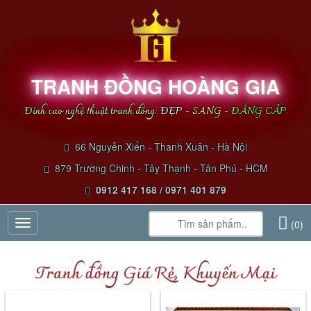
TRANH ĐỒNG HOÀNG GIA
Đỉnh cao nghệ thuật tranh đồng:
ĐẸP
-
SANG
-
ĐẲNG CẤP
66 Nguyễn Xiển - Thanh Xuân - Hà Nội
879 Trường Chinh - Tây Thạnh - Tân Phú - HCM
0912 417 168 / 0971 401 879
Toggle
(0)
navigation
Tranh đồng Giá Rẻ, Khuyến Mại